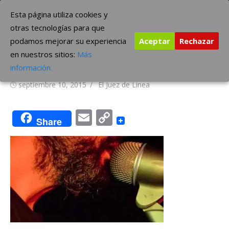
Saltar
The Borderline Music
Esta página utiliza cookies y
al
otras tecnologías para que
contenido
podamos mejorar su experiencia
Aceptar
Rechazar
Alondra Galopa​, Clip de «Un
en nuestros sitios:
Más
lugar para morir».
información.
Publicada
Autor
septiembre 10, 2015
El Juez de Linea
el
Email
Copy
Share
Link