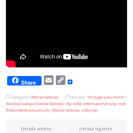
Email
Copy
Share
Link
Categoría:
Últimas Noticias
Etiqueta:
"Un lugar para morir".
,
Alondra Galopa​
,
banda
,
Bandas
,
clip
,
indie
,
Internacional
,
pop
,
rock
,
theborderlinemusic.com
,
Últimas Noticias
,
videoclip
Navegación
Entrada anterior
Entrada siguiente