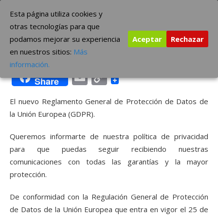
Saltar
The Borderline Music
Esta página utiliza cookies y
al
otras tecnologías para que
contenido
podamos mejorar su experiencia
Aceptar
Rechazar
Aviso Legal
en nuestros sitios:
Más
información.
Email
Copy
Share
Link
El nuevo Reglamento General de Protección de Datos de
la Unión Europea (GDPR).
Queremos informarte de nuestra política de privacidad
para que puedas seguir recibiendo nuestras
comunicaciones con todas las garantías y la mayor
protección.
De conformidad con la Regulación General de Protección
de Datos de la Unión Europea que entra en vigor el 25 de