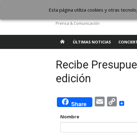
Saltar
The Borderline Mus
Esta página utiliza cookies y otras tecno
al
contenido
Prensa & Comunicación
ÚLTIMAS NOTICIAS
CONCIER
Recibe Presupue
edición
Email
Cop
Share
Link
Nombre