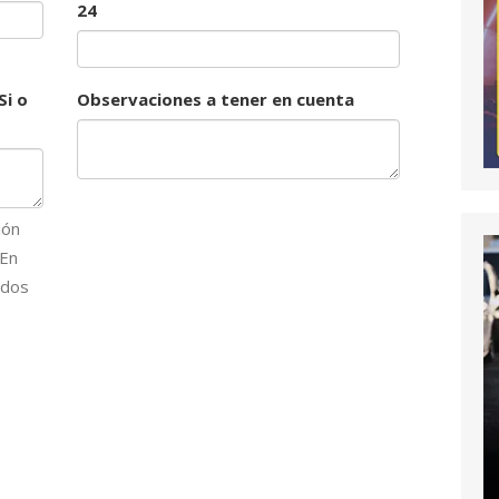
24
Si o
Observaciones a tener en cuenta
ión
 En
idos