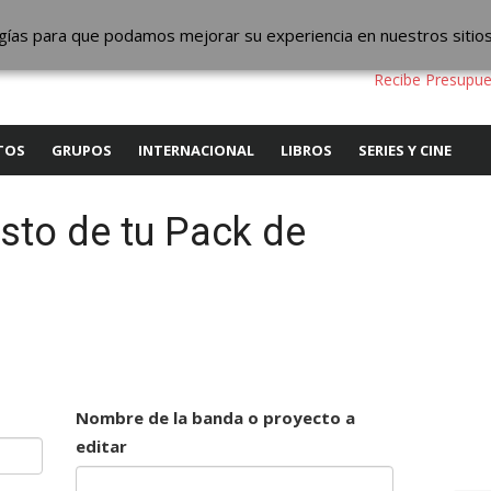
ic
logías para que podamos mejorar su experiencia en nuestros sitio
QUIENES SOMOS
CONTACTO
SERVICIOS
EDITA
Recibe Presupue
TOS
GRUPOS
INTERNACIONAL
LIBROS
SERIES Y CINE
sto de tu Pack de
y
Nombre de la banda o proyecto a
editar