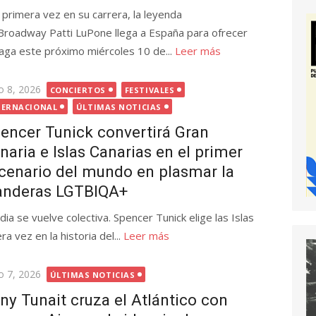
 primera vez en su carrera, la leyenda
Broadway Patti LuPone llega a España para ofrecer
laga este próximo miércoles 10 de...
Leer más
licada
o 8, 2026
CONCIERTOS
FESTIVALES
TERNACIONAL
ÚLTIMAS NOTICIAS
encer Tunick convertirá Gran
naria e Islas Canarias en el primer
cenario del mundo en plasmar la
banderas LGTBIQA+
dia se vuelve colectiva. Spencer Tunick elige las Islas
a vez en la historia del...
Leer más
licada
o 7, 2026
ÚLTIMAS NOTICIAS
ny Tunait cruza el Atlántico con