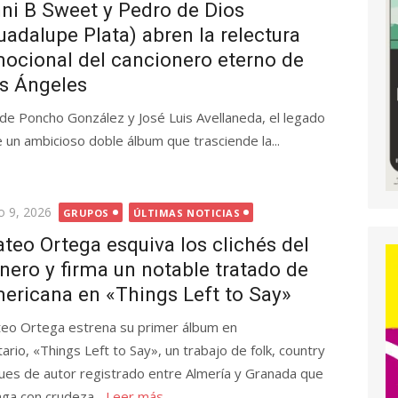
ni B Sweet y Pedro de Dios
uadalupe Plata) abren la relectura
ocional del cancionero eterno de
s Ángeles
de Poncho González y José Luis Avellaneda, el legado
 un ambicioso doble álbum que trasciende la...
licada
o 9, 2026
GRUPOS
ÚLTIMAS NOTICIAS
teo Ortega esquiva los clichés del
nero y firma un notable tratado de
ericana en «Things Left to Say»
eo Ortega estrena su primer álbum en
itario, «Things Left to Say», un trabajo de folk, country
lues de autor registrado entre Almería y Granada que
aga con crudeza...
Leer más