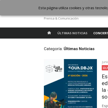
Saltar
The Borderline Mus
Esta página utiliza cookies y otras tecno
al
contenido
Prensa & Comunicación
ÚLTIMAS NOTICIAS
CONCIER
Categoría:
Últimas Noticias
Pub
jun
el
ÚL
Es
ed
la
so
Esp