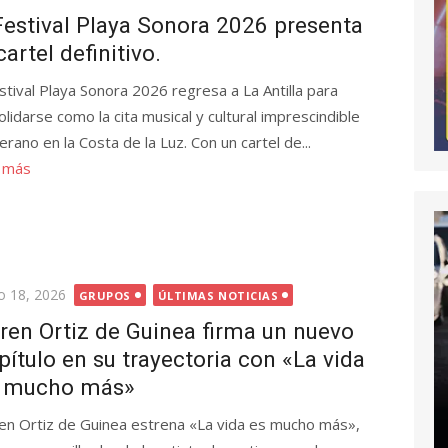
Festival Playa Sonora 2026 presenta
cartel definitivo.
stival Playa Sonora 2026 regresa a La Antilla para
lidarse como la cita musical y cultural imprescindible
erano en la Costa de la Luz. Con un cartel de...
 más
licada
io 18, 2026
GRUPOS
ÚLTIMAS NOTICIAS
ren Ortiz de Guinea firma un nuevo
pítulo en su trayectoria con «La vida
 mucho más»
en Ortiz de Guinea estrena «La vida es mucho más»,