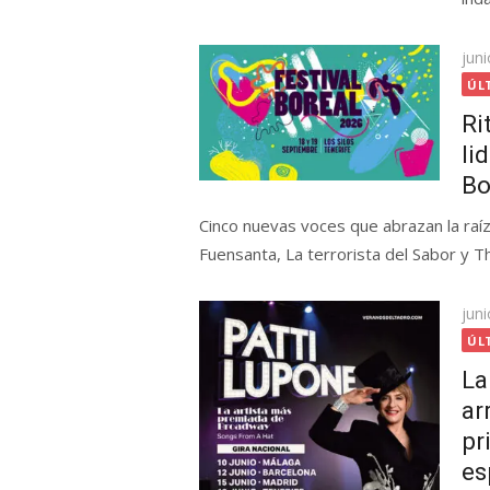
Pub
juni
el
ÚL
Ri
li
Bo
Cinco nuevas voces que abrazan la raí
Fuensanta, La terrorista del Sabor y Th
Pub
juni
el
ÚL
La
ar
pr
es