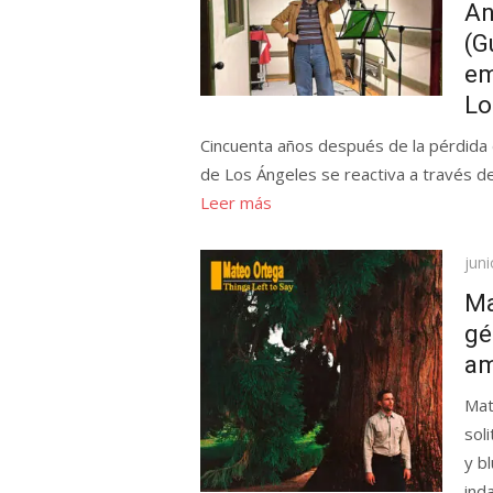
An
(G
em
Lo
Cincuenta años después de la pérdida 
de Los Ángeles se reactiva a través de
Leer más
Pub
juni
el
Ma
gé
am
Mat
sol
y b
ind