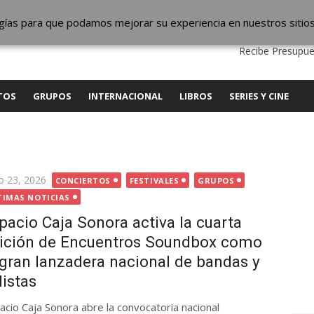
ic
logías para que podamos mejorar su experiencia en nuestros sitio
QUIENES SOMOS
CONTACTO
SERVICIOS
EDITA
Recibe Presupue
TOS
GRUPOS
INTERNACIONAL
LIBROS
SERIES Y CINE
licada
io 23, 2026
CONCIERTOS
FESTIVALES
GRUPOS
TIMAS NOTICIAS
pacio Caja Sonora activa la cuarta
ición de Encuentros Soundbox como
 gran lanzadera nacional de bandas y
listas
acio Caja Sonora abre la convocatoria nacional