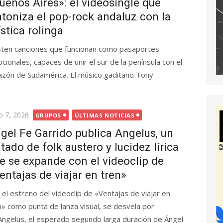
uenos Aires»: el videosingle que
ntoniza el pop-rock andaluz con la
stica rolinga
sten canciones que funcionan como pasaportes
cionales, capaces de unir el sur de la península con el
azón de Sudamérica. El músico gaditano Tony
licada
o 7, 2026
GRUPOS
ÚLTIMAS NOTICIAS
gel Fe Garrido publica Angelus, un
atado de folk austero y lucidez lírica
e se expande con el videoclip de
entajas de viajar en tren»
 el estreno del videoclip de «Ventajas de viajar en
n» como punta de lanza visual, se desvela por
 Angelus, el esperado segundo larga duración de Ángel