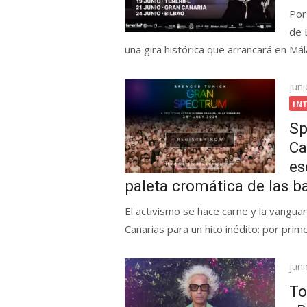
Por
de 
una gira histórica que arrancará en Má
Pub
juni
el
IN
Sp
Ca
es
paleta cromática de las 
El activismo se hace carne y la vanguar
Canarias para un hito inédito: por primer
Pub
juni
el
To