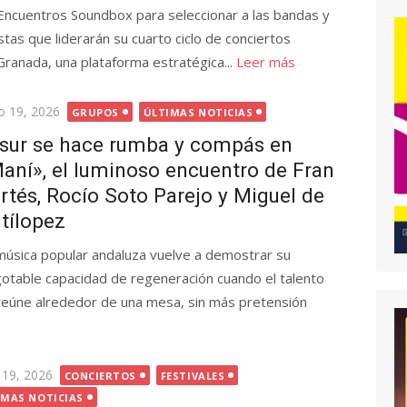
Encuentros Soundbox para seleccionar a las bandas y
istas que liderarán su cuarto ciclo de conciertos
Granada, una plataforma estratégica...
Leer más
licada
io 19, 2026
GRUPOS
ÚLTIMAS NOTICIAS
 sur se hace rumba y compás en
aní», el luminoso encuentro de Fran
rtés, Rocío Soto Parejo y Miguel de
tílopez
música popular andaluza vuelve a demostrar su
gotable capacidad de regeneración cuando el talento
reúne alrededor de una mesa, sin más pretensión
cada
 19, 2026
CONCIERTOS
FESTIVALES
IMAS NOTICIAS