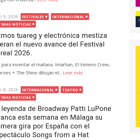
licada
o 9, 2026
FESTIVALES
INTERNACIONAL
TIMAS NOTICIAS
tmos tuareg y electrónica mestiza
deran el nuevo avance del Festival
real 2026.
z para inventar el mañana. Imarhan, El Veneno Crew,
roes + The Shine dibujan el...
Leer más
licada
o 8, 2026
INTERNACIONAL
TEATRO
TIMAS NOTICIAS
 leyenda de Broadway Patti LuPone
ranca esta semana en Málaga su
imera gira por España con el
pectáculo Songs from a Hat