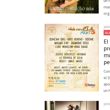
un 
mad
org
Pub
jun
el
ÚL
El
pr
mú
pe
Con
el 
apo
un 
Pub
jun
el