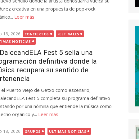
nuevo sencillo donde la artista donostiarra vuelca su
urez creativa en una propuesta de pop-rock
ánico...
Leer más
licada
io 18, 2026
CONCIERTOS
FESTIVALES
TIMAS NOTICIAS
 DalecandELA Fest 5 sella una
ogramación definitiva donde la
sica recupera su sentido de
rtenencia
 el Puerto Viejo de Getxo como escenario,
DalecandELA Fest 5 completa su programa definitivo
stando por una nómina que entiende la música como
hecho orgánico y...
Leer más
licada
io 18, 2026
GRUPOS
ÚLTIMAS NOTICIAS