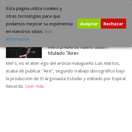
Saltar
The Borderline Music
Esta página utiliza cookies y
al
otras tecnologías para que
contenido
podamos mejorar su experiencia
Aceptar
Rechazar
Etiqueta:
Aire
en nuestros sitios:
Más
Publicada
marzo 2, 2021
ÚLTIMAS NOTICIAS
información.
el
Mel’s presenta nuevo álbum
titulado “Aire»
Mel´s, es el alter ego​​​ del artista malagueño Luís Martos,
acaba de publicar “Aire”, segundo trabajo discográfico bajo
la producción de El Argonauta Estudio y editado por Espiral
Records.
Leer más