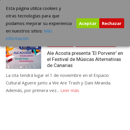
Saltar
The Borderline Music
Esta página utiliza cookies y
al
otras tecnologías para que
contenido
podamos mejorar su experiencia
Aceptar
Rechazar
Etiqueta:
Ale Acosta
en nuestros sitios:
Más
Publicada
octubre 21, 2024
CONCIERTOS
información.
el
FESTIVALES
ÚLTIMAS NOTICIAS
Ale Acosta presenta ‘El Porvenir’ en
el Festival de Músicas Alternativas
de Canarias
La cita tendrá lugar el 1 de noviembre en el Espacio
Cultural Aguere junto a We Are Trash y Dani Miranda.
Además, por primera vez...
Leer más