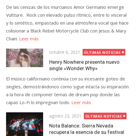
De las cenizas de los murcianos Amor Germanio emerge
Vultture. Rock con elevado pulso rítmico, entre lo visceral
y lo sintético, empastado en una atmósfera vocal que hace
colisionar a Black Rebel Motorcycle Club con Jesus & Mary
Chain.
Leer más
Publicada
octubre 6, 2021
ÚLTIMAS NOTICIAS
el
Henry Nowhere presenta nuevo
single «Wonder Why»
El músico californiano continúa con su incesante goteo de
singles, demostrándonos como sigue intacta su inspiración
a la hora de componer temas de dream pop donde las
capas Lo-Fi lo impregnan todo.
Leer más
Publicada
agosto 23, 2021
ÚLTIMAS NOTICIAS
el
Nota Balance: Sierra Nevada
recupera la esencia de su festival