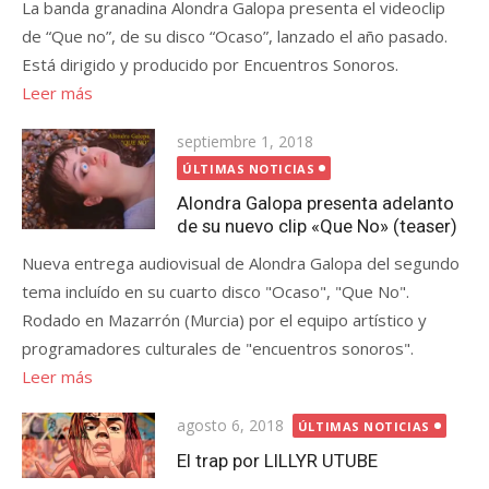
La banda granadina Alondra Galopa presenta el videoclip
de “Que no”, de su disco “Ocaso”, lanzado el año pasado.
Está dirigido y producido por Encuentros Sonoros.
Leer más
Publicada
septiembre 1, 2018
el
ÚLTIMAS NOTICIAS
Alondra Galopa presenta adelanto
de su nuevo clip «Que No» (teaser)
Nueva entrega audiovisual de Alondra Galopa del segundo
tema incluído en su cuarto disco "Ocaso", "Que No".
Rodado en Mazarrón (Murcia) por el equipo artístico y
programadores culturales de "encuentros sonoros".
Leer más
Publicada
agosto 6, 2018
ÚLTIMAS NOTICIAS
el
El trap por LILLYR UTUBE