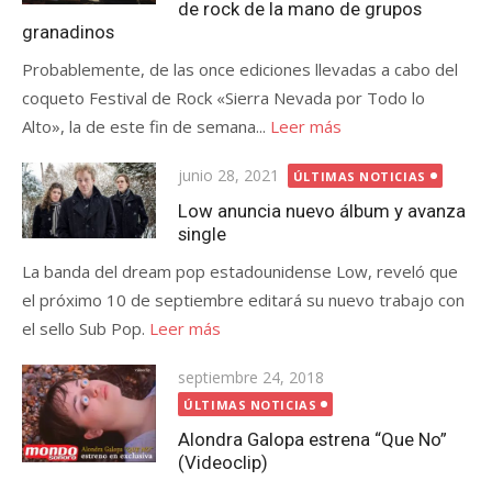
de rock de la mano de grupos
granadinos
Probablemente, de las once ediciones llevadas a cabo del
coqueto Festival de Rock «Sierra Nevada por Todo lo
Alto», la de este fin de semana...
Leer más
Publicada
junio 28, 2021
ÚLTIMAS NOTICIAS
el
Low anuncia nuevo álbum y avanza
single
La banda del dream pop estadounidense Low, reveló que
el próximo 10 de septiembre editará su nuevo trabajo con
el sello Sub Pop.
Leer más
Publicada
septiembre 24, 2018
el
ÚLTIMAS NOTICIAS
Alondra Galopa estrena “Que No”
(Videoclip)