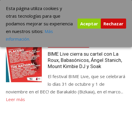
Saltar
The Borderline Music
Esta página utiliza cookies y
al
otras tecnologías para que
contenido
podamos mejorar su experiencia
Aceptar
Rechazar
Etiqueta:
Ángel Stanich
en nuestros sitios:
Más
Publicada
septiembre 24, 2014
información.
el
ÚLTIMAS NOTICIAS
BIME Live cierra su cartel con La
Roux, Babasónicos, Ángel Stanich,
Mount Kimbie DJ y Soak
El festival BIME Live, que se celebrará
lo días 31 de octubre y 1 de
noviembre en el BEC! de Barakaldo (Bizkaia), en el marco...
Leer más