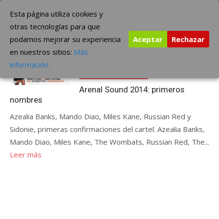
Saltar
The Borderline Music
Esta página utiliza cookies y
al
otras tecnologías para que
contenido
podamos mejorar su experiencia
Aceptar
Rechazar
Etiqueta:
Arenal Sound 2014: primeros nombres
en nuestros sitios:
Más
Publicada
noviembre 12, 2013
información.
el
ÚLTIMAS NOTICIAS
Arenal Sound 2014: primeros
nombres
Azealia Banks, Mando Diao, Miles Kane, Russian Red y
Sidonie, primeras confirmaciones del cartel. Azealia Banks,
Mando Diao, Miles Kane, The Wombats, Russian Red, The...
Leer más