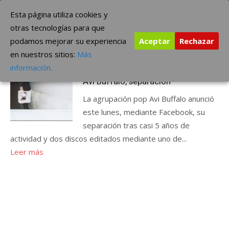
Saltar
The Borderline Music
Esta página utiliza cookies y
al
otras tecnologías para que
contenido
podamos mejorar su experiencia
Aceptar
Rechazar
Etiqueta:
Avi Buffalo
en nuestros sitios:
Más
Publicada
enero 29, 2015
ÚLTIMAS NOTICIAS
información.
el
Avi Buffalo, separación
La agrupación pop Avi Buffalo anunció
este lunes, mediante Facebook, su
separación tras casi 5 años de
actividad y dos discos editados mediante uno de...
Leer más