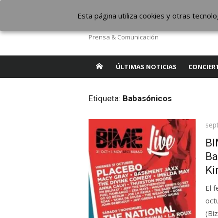
Saltar
The Borderline Mus
Esta página utiliza cookies y otras tecno
al
contenido
Prensa & Comunicación
ÚLTIMAS NOTICIAS
CONCIER
Etiqueta:
Babasónicos
Pub
sep
el
BI
Ba
Ki
El 
oct
(Biz