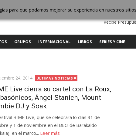
ic
logías para que podamos mejorar su experiencia en nuestros sitio
QUIENES SOMOS
CONTACTO
SERVICIOS
EDITA
Recibe Presupue
TOS
GRUPOS
INTERNACIONAL
LIBROS
SERIES Y CINE
licada
tiembre 24, 2014
ÚLTIMAS NOTICIAS
ME Live cierra su cartel con La Roux,
basónicos, Ángel Stanich, Mount
mbie DJ y Soak
festival BIME Live, que se celebrará lo días 31 de
ubre y 1 de noviembre en el BEC! de Barakaldo
kaia), en el marco...
Leer más