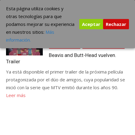
Saltar
The Borderline Music
Esta página utiliza cookies y
al
otras tecnologías para que
contenido
podamos mejorar su experiencia
Aceptar
Rechazar
Etiqueta:
Beavis and Butt-Head
en nuestros sitios:
Más
Publicada
junio 5, 2022
INTERNACIONAL
información.
el
SERIES Y CINE
ÚLTIMAS NOTICIAS
Beavis and Butt-Head vuelven.
Trailer
Ya está disponible el primer trailer de la próxima película
protagonizada por el dúo de amigos, cuya popularidad se
inició con la serie que MTV emitió durante los años 90.
Leer más