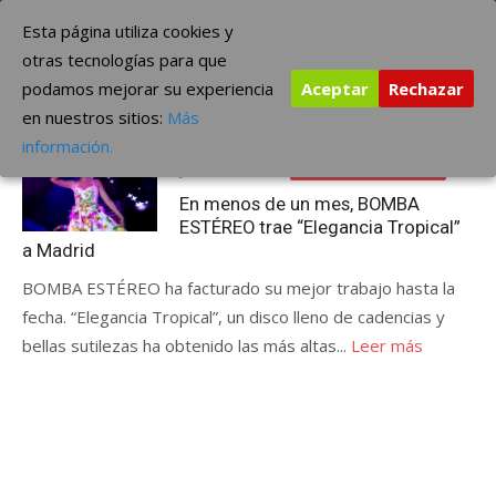
Saltar
The Borderline Music
Esta página utiliza cookies y
al
otras tecnologías para que
contenido
podamos mejorar su experiencia
Aceptar
Rechazar
Etiqueta:
BOMBA ESTÉREO trae “Elegancia Tropical”
en nuestros sitios:
Más
a Madrid
información.
Publicada
junio 12, 2013
ÚLTIMAS NOTICIAS
el
En menos de un mes, BOMBA
ESTÉREO trae “Elegancia Tropical”
a Madrid
BOMBA ESTÉREO ha facturado su mejor trabajo hasta la
fecha. “Elegancia Tropical”, un disco lleno de cadencias y
bellas sutilezas ha obtenido las más altas...
Leer más