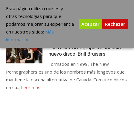
Saltar
The Borderline Music
Esta página utiliza cookies y
al
otras tecnologías para que
contenido
podamos mejorar su experiencia
Aceptar
Rechazar
Etiqueta:
Brill Bruisers
en nuestros sitios:
Más
Publicada
junio 17, 2014
ÚLTIMAS NOTICIAS
información.
el
The New Pornographers anuncia
nuevo disco: Brill Bruisers
Formados en 1999, The New
Pornographers es uno de los nombres más longevos que
mantiene la escena alternativa de Canadá. Con cinco discos
en su...
Leer más