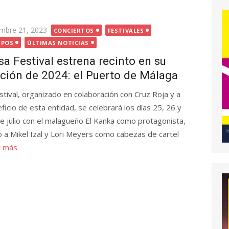
icada
embre 21, 2023
CONCIERTOS
FESTIVALES
UPOS
ÚLTIMAS NOTICIAS
sa Festival estrena recinto en su
ición de 2024: el Puerto de Málaga
estival, organizado en colaboración con Cruz Roja y a
ficio de esta entidad, se celebrará los días 25, 26 y
e julio con el malagueño El Kanka como protagonista,
o a Mikel Izal y Lori Meyers como cabezas de cartel
r más