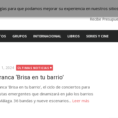
ic
logías para que podamos mejorar su experiencia en nuestros sitio
QUIENES SOMOS
CONTACTO
SERVICIOS
EDITA
Recibe Presupue
TOS
GRUPOS
INTERNACIONAL
LIBROS
SERIES Y CINE
licada
o 1, 2024
ÚLTIMAS NOTICIAS
ranca ‘Brisa en tu barrio’
nca ‘Brisa en tu barrio’, el ciclo de conciertos para
istas emergentes que dinamizará en julio los barrios
Málaga. 36 bandas y nueve escenarios...
Leer más