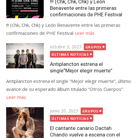
!!! (Chk, Chk, Chk) y León
Benavente entre las primeras
confirmaciones de PHE Festival
!!! (Chk, Chk, Chk) y León Benavente entre las primeras
confirmaciones de PHE Festival
Leer más
Publicada
octubre 3, 2023
GRUPOS
el
ÚLTIMAS NOTICIAS
Antiplancton estrena el
single“Mejor elegir muerte”
Antiplancton estrena el single “Mejor elegir muerte”, último
avance de su esperado álbum titulado “Otros Cuerpos”.
Leer más
Publicada
junio 20, 2023
GRUPOS
el
ÚLTIMAS NOTICIAS
El cantante canario Dactah
Chando vuelve a escena con el