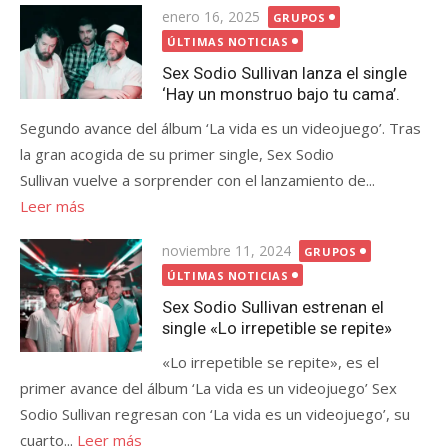
Publicada
enero 16, 2025
GRUPOS
el
ÚLTIMAS NOTICIAS
Sex Sodio Sullivan lanza el single
‘Hay un monstruo bajo tu cama’.
Segundo avance del álbum ‘La vida es un videojuego’. Tras
la gran acogida de su primer single, Sex Sodio
Sullivan vuelve a sorprender con el lanzamiento de...
Leer más
Publicada
noviembre 11, 2024
GRUPOS
el
ÚLTIMAS NOTICIAS
Sex Sodio Sullivan estrenan el
single «Lo irrepetible se repite»
«Lo irrepetible se repite», es el
primer avance del álbum ‘La vida es un videojuego’ Sex
Sodio Sullivan regresan con ‘La vida es un videojuego’, su
cuarto...
Leer más