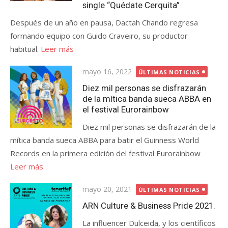
single “Quédate Cerquita”
Después de un año en pausa, Dactah Chando regresa
formando equipo con Guido Craveiro, su productor
habitual.
Leer más
Publicada
mayo 16, 2022
ÚLTIMAS NOTICIAS
el
Diez mil personas se disfrazarán
de la mítica banda sueca ABBA en
el festival Eurorainbow
Diez mil personas se disfrazarán de la
mítica banda sueca ABBA para batir el Guinness World
Records en la primera edición del festival Eurorainbow
Leer más
Publicada
mayo 20, 2021
ÚLTIMAS NOTICIAS
el
ARN Culture & Business Pride 2021.
La influencer Dulceida, y los científicos