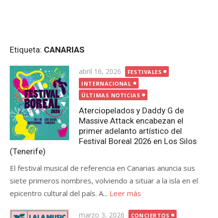
Etiqueta:
CANARIAS
Publicada
abril 16, 2026
FESTIVALES
el
INTERNACIONAL
ÚLTIMAS NOTICIAS
Aterciopelados y Daddy G de
Massive Attack encabezan el
primer adelanto artístico del
Festival Boreal 2026 en Los Silos
(Tenerife)
El festival musical de referencia en Canarias anuncia sus
siete primeros nombres, volviendo a situar a la isla en el
epicentro cultural del país. A...
Leer más
Publicada
marzo 3, 2026
CONCIERTOS