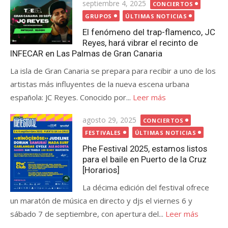
Publicada
septiembre 4, 2025
CONCIERTOS
el
GRUPOS
ÚLTIMAS NOTICIAS
El fenómeno del trap-flamenco, JC
Reyes, hará vibrar el recinto de
INFECAR en Las Palmas de Gran Canaria
La isla de Gran Canaria se prepara para recibir a uno de los
artistas más influyentes de la nueva escena urbana
española: JC Reyes. Conocido por...
Leer más
Publicada
agosto 29, 2025
CONCIERTOS
el
FESTIVALES
ÚLTIMAS NOTICIAS
Phe Festival 2025, estamos listos
para el baile en Puerto de la Cruz
[Horarios]
La décima edición del festival ofrece
un maratón de música en directo y djs el viernes 6 y
sábado 7 de septiembre, con apertura del...
Leer más