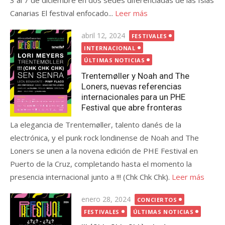
3 al 7 de diciembre en dos sedes diferenciadas de las Islas
Canarias El festival enfocado...
Leer más
Publicada
abril 12, 2024
FESTIVALES
el
INTERNACIONAL
ÚLTIMAS NOTICIAS
Trentemøller y Noah and The
Loners, nuevas referencias
internacionales para un PHE
Festival que abre fronteras
La elegancia de Trentemøller, talento danés de la
electrónica, y el punk rock londinense de Noah and The
Loners se unen a la novena edición de PHE Festival en
Puerto de la Cruz, completando hasta el momento la
presencia internacional junto a !!! (Chk Chk Chk).
Leer más
Publicada
enero 28, 2024
CONCIERTOS
el
FESTIVALES
ÚLTIMAS NOTICIAS