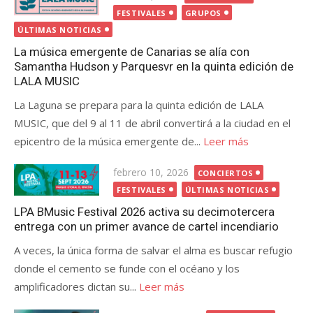
el
FESTIVALES
GRUPOS
ÚLTIMAS NOTICIAS
La música emergente de Canarias se alía con
Samantha Hudson y Parquesvr en la quinta edición de
LALA MUSIC
La Laguna se prepara para la quinta edición de LALA
MUSIC, que del 9 al 11 de abril convertirá a la ciudad en el
epicentro de la música emergente de...
Leer más
Publicada
febrero 10, 2026
CONCIERTOS
el
FESTIVALES
ÚLTIMAS NOTICIAS
LPA BMusic Festival 2026 activa su decimotercera
entrega con un primer avance de cartel incendiario
A veces, la única forma de salvar el alma es buscar refugio
donde el cemento se funde con el océano y los
amplificadores dictan su...
Leer más