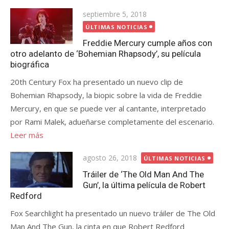
Publicada
septiembre 5, 2018
el
ÚLTIMAS NOTICIAS
Freddie Mercury cumple años con
otro adelanto de ‘Bohemian Rhapsody’, su película
biográfica
20th Century Fox ha presentado un nuevo clip de
Bohemian Rhapsody, la biopic sobre la vida de Freddie
Mercury, en que se puede ver al cantante, interpretado
por Rami Malek, adueñarse completamente del escenario.
Leer más
Publicada
agosto 26, 2018
ÚLTIMAS NOTICIAS
el
Tráiler de ‘The Old Man And The
Gun’, la última película de Robert
Redford
Fox Searchlight ha presentado un nuevo tráiler de The Old
Man And The Gun, la cinta en que Robert Redford