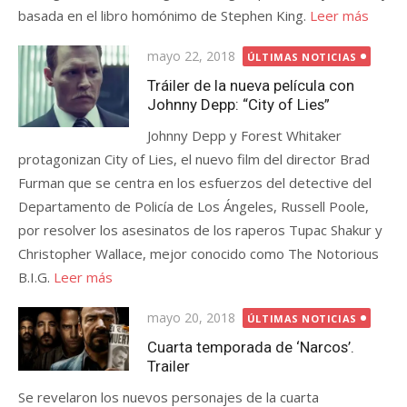
basada en el libro homónimo de Stephen King.
Leer más
Publicada
mayo 22, 2018
ÚLTIMAS NOTICIAS
el
Tráiler de la nueva película con
Johnny Depp: “City of Lies”
Johnny Depp y Forest Whitaker
protagonizan City of Lies, el nuevo film del director Brad
Furman que se centra en los esfuerzos del detective del
Departamento de Policía de Los Ángeles, Russell Poole,
por resolver los asesinatos de los raperos Tupac Shakur y
Christopher Wallace, mejor conocido como The Notorious
B.I.G.
Leer más
Publicada
mayo 20, 2018
ÚLTIMAS NOTICIAS
el
Cuarta temporada de ‘Narcos’.
Trailer
Se revelaron los nuevos personajes de la cuarta