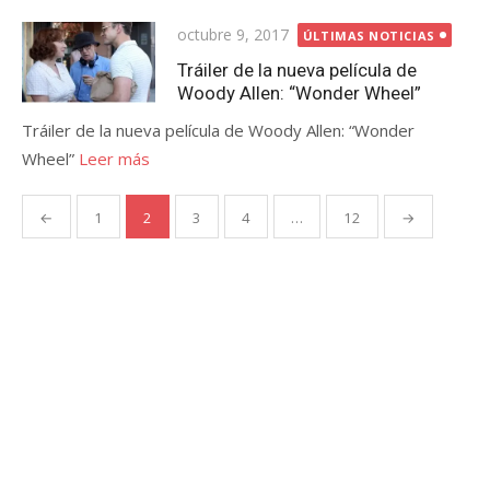
Publicada
octubre 9, 2017
ÚLTIMAS NOTICIAS
el
Tráiler de la nueva película de
Woody Allen: “Wonder Wheel”
Tráiler de la nueva película de Woody Allen: “Wonder
Wheel”
Leer más
Paginación
←
1
2
3
4
…
12
→
de
entradas