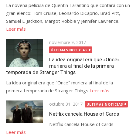
La novena película de Quentin Tarantino que contará con un
gran elenco: Tom Cruise, Leonardo DiCaprio, Brad Pitt,
Samuel L. Jackson, Margot Robbie y Jennifer Lawrence.
Leer más
Publicada
noviembre 9, 2017
el
ÚLTIMAS NOTICIAS
La idea original era que «Once»
muriera al final de la primera
temporada de Stranger Things
La idea original era que "Once" muriera al final de la
primera temporada de Stranger Things
Leer más
Publicada
octubre 31, 2017
ÚLTIMAS NOTICIAS
el
Netflix cancela House of Cards
Netflix cancela House of Cards
Leer más