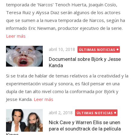
temporada de ‘Narcos’ Tenoch Huerta, Joaquín Cosío,
Teresa Ruiz y Alyssa Diaz serán algunos de los actores
que se sumen a la nueva temporada de Narcos, según ha
informado Eric Newman, productor ejecutivo de la serie.
Leer más
Publicada
abril 10, 2018
ÚLTIMAS NOTICIAS
el
Documental sobre Björk y Jesse
Kanda
Si se trata de hablar de temas relativos a la creatividad y la
experimentación visual y sonora, es fácil pensar en una
dupla de tan alto nivel como la conformada por Björk y
Jesse Kanda.
Leer más
Publicada
abril 2, 2018
ÚLTIMAS NOTICIAS
el
Nick Cave y Warren Ellis se unen
para el soundtrack de la película