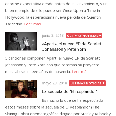
enorme expectativa desde antes de su lanzamiento, y un
buen ejemplo de ello puede ser Once Upon a Time in
Hollywood, la esperadísima nueva película de Quentin
Tarantino.
Leer más
Publicada
junio 3, 2018
ÚLTIMAS NOTICIAS
el
«Apart», el nuevo EP de Scarlett
Johansson y Pete Yorn
5 canciones componen Apart, el nuevo EP de Scarlett
Johansson y Pete Yorn con que retoman su proyecto
musical tras nueve años de ausencia.
Leer más
Publicada
mayo 28, 2018
ÚLTIMAS NOTICIAS
el
La secuela de “El resplandor”
Es mucho lo que se ha especulado
estos meses sobre la secuela de El Resplandor (The
Shining), obra cinematográfica dirigida por Stanley Kubrick y