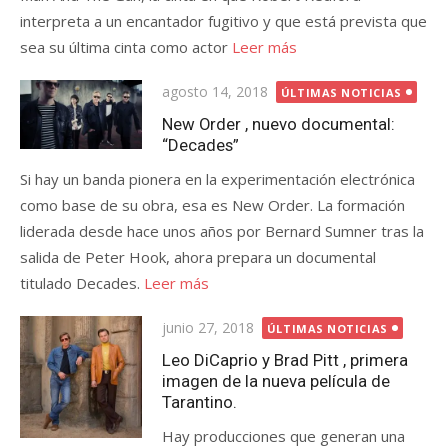
interpreta a un encantador fugitivo y que está prevista que
sea su última cinta como actor
Leer más
Publicada
agosto 14, 2018
ÚLTIMAS NOTICIAS
el
New Order , nuevo documental:
“Decades”
Si hay un banda pionera en la experimentación electrónica
como base de su obra, esa es New Order. La formación
liderada desde hace unos años por Bernard Sumner tras la
salida de Peter Hook, ahora prepara un documental
titulado Decades.
Leer más
Publicada
junio 27, 2018
ÚLTIMAS NOTICIAS
el
Leo DiCaprio y Brad Pitt , primera
imagen de la nueva película de
Tarantino.
Hay producciones que generan una