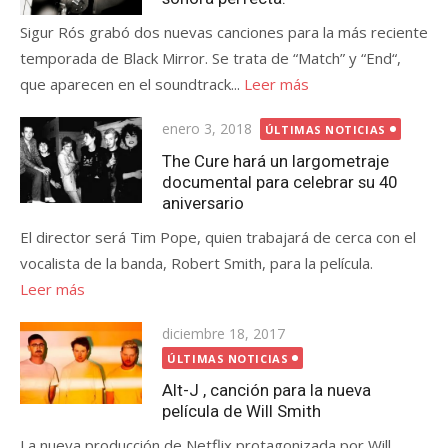
Sigur Rós grabó dos nuevas canciones para la más reciente
temporada de Black Mirror. Se trata de “Match” y “End“,
que aparecen en el soundtrack...
Leer más
Publicada
enero 3, 2018
ÚLTIMAS NOTICIAS
el
The Cure hará un largometraje
documental para celebrar su 40
aniversario
El director será Tim Pope, quien trabajará de cerca con el
vocalista de la banda, Robert Smith, para la película.
Leer más
Publicada
diciembre 18, 2017
el
ÚLTIMAS NOTICIAS
Alt-J , canción para la nueva
película de Will Smith
La nueva producción de Netflix protagonizada por Will