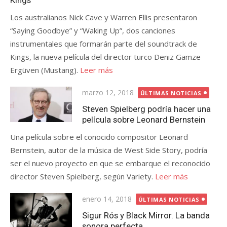
Kings
Los australianos Nick Cave y Warren Ellis presentaron
“Saying Goodbye” y “Waking Up”, dos canciones
instrumentales que formarán parte del soundtrack de
Kings, la nueva película del director turco Deniz Gamze
Ergüven (Mustang).
Leer más
Publicada
marzo 12, 2018
ÚLTIMAS NOTICIAS
el
Steven Spielberg podría hacer una
película sobre Leonard Bernstein
Una película sobre el conocido compositor Leonard
Bernstein, autor de la música de West Side Story, podría
ser el nuevo proyecto en que se embarque el reconocido
director Steven Spielberg, según Variety.
Leer más
Publicada
enero 14, 2018
ÚLTIMAS NOTICIAS
el
Sigur Rós y Black Mirror. La banda
sonora perfecta.