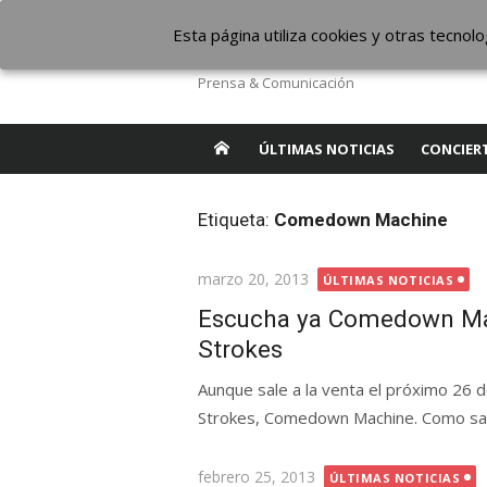
Saltar
The Borderline Mus
Esta página utiliza cookies y otras tecno
al
contenido
Prensa & Comunicación
ÚLTIMAS NOTICIAS
CONCIER
Etiqueta:
Comedown Machine
Publicada
marzo 20, 2013
ÚLTIMAS NOTICIAS
el
Escucha ya Comedown Mac
Strokes
Aunque sale a la venta el próximo 26
Strokes, Comedown Machine. Como sabé
Publicada
febrero 25, 2013
ÚLTIMAS NOTICIAS