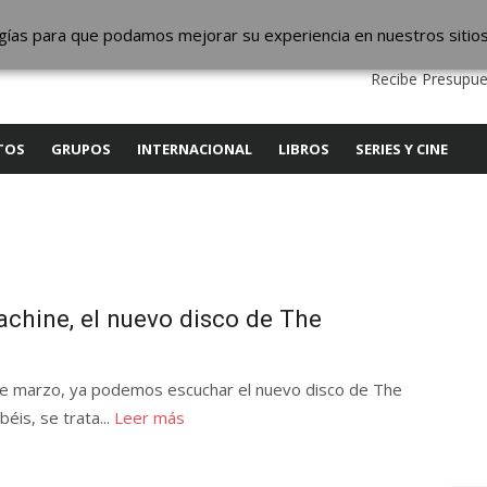
ic
logías para que podamos mejorar su experiencia en nuestros sitio
QUIENES SOMOS
CONTACTO
SERVICIOS
EDITA
Recibe Presupue
TOS
GRUPOS
INTERNACIONAL
LIBROS
SERIES Y CINE
hine, el nuevo disco de The
 de marzo, ya podemos escuchar el nuevo disco de The
is, se trata...
Leer más