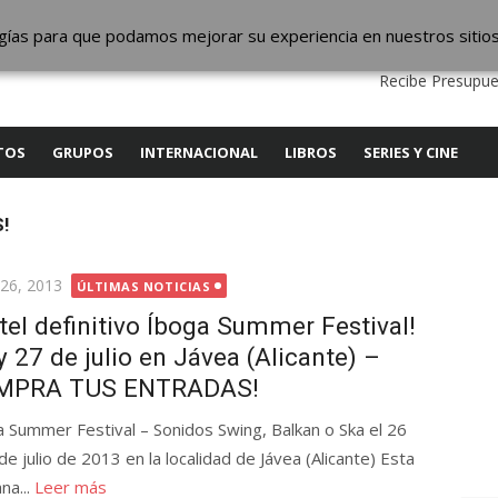
ic
logías para que podamos mejorar su experiencia en nuestros sitio
QUIENES SOMOS
CONTACTO
SERVICIOS
EDITA
Recibe Presupue
TOS
GRUPOS
INTERNACIONAL
LIBROS
SERIES Y CINE
!
cada
 26, 2013
ÚLTIMAS NOTICIAS
tel definitivo Íboga Summer Festival!
y 27 de julio en Jávea (Alicante) –
MPRA TUS ENTRADAS!
 Summer Festival – Sonidos Swing, Balkan o Ska el 26
de julio de 2013 en la localidad de Jávea (Alicante) Esta
na...
Leer más