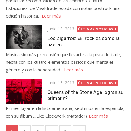
particular recomposición de las célebres ‘Cuatro
Estaciones’ de Vivaldi aderezada con notas postrock una
edición histórica...
Leer más
Publicada
junio 18, 2013
ÚLTIMAS NOTICIAS
el
Los Zigarros: «El rock es como la
paella»
Música sin más pretensión que llevarte a la pista de baile,
hecha con los cuatro elementos básicos que marca el
género y con la honestidad...
Leer más
Publicada
junio 13, 2013
ÚLTIMAS NOTICIAS
el
Queens of the Stone Age logran su
primer nº 1
Primer lugar en la lista americana, séptimos en la española,
con su álbum …Like Clockwork (Matador).
Leer más
Paginación