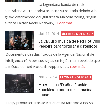
La legendaria banda de rock
australiana AC/DC podría anunciar su retirada debido a la
grave enfermedad del guitarrista Malcolm Young, según
avanza Fairfax Radio Network,...
Leer más
Publicada
abril 11, 2014
ÚLTIMAS NOTICIAS
el
La CIA usó música de Red Hot Chili
Peppers para torturar a detenidos
Documentos desclasificados de la Agencia Nacional de
Inteligencia (CIA por sus siglas en inglés) han revelado que
la música de Red Hot Chili Peppers se...
Leer más
Publicada
abril 2, 2014
ÚLTIMAS NOTICIAS
el
Muere a los 59 años Frankie
Knuckles, pionero de la música
house
El dj y productor Frankie Knuckles ha fallecido a los 59