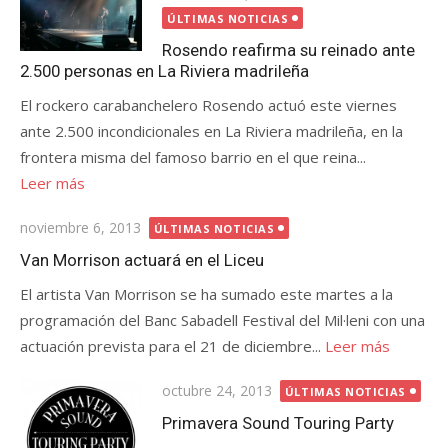
el
ÚLTIMAS NOTICIAS
Rosendo reafirma su reinado ante
2.500 personas en La Riviera madrileña
El rockero carabanchelero Rosendo actuó este viernes
ante 2.500 incondicionales en La Riviera madrileña, en la
frontera misma del famoso barrio en el que reina...
Leer más
Publicada
noviembre 6, 2013
ÚLTIMAS NOTICIAS
el
Van Morrison actuará en el Liceu
El artista Van Morrison se ha sumado este martes a la
programación del Banc Sabadell Festival del Mil·leni con una
actuación prevista para el 21 de diciembre...
Leer más
Publicada
octubre 24, 2013
ÚLTIMAS NOTICIAS
el
Primavera Sound Touring Party