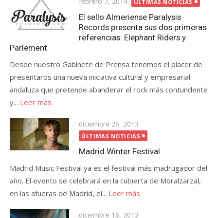
Publicada
febrero 7, 2014
ÚLTIMAS NOTICIAS
el
El sello Almeriense Paralysis
Records presenta sus dos primeras
referencias: Elephant Riders y
Parlement
Desde nuestro Gabinete de Prensa tenemos el placer de
presentaros una nueva iniciativa cultural y empresarial
andaluza que pretende abanderar el rock más contundente
y...
Leer más
Publicada
diciembre 26, 2013
el
ÚLTIMAS NOTICIAS
Madrid Winter Festival
Madrid Music Festival ya es el festival más madrugador del
año. El evento se celebrará en la cubierta de Moralzarzal,
en las afueras de Madrid, el...
Leer más
Publicada
diciembre 16, 2013