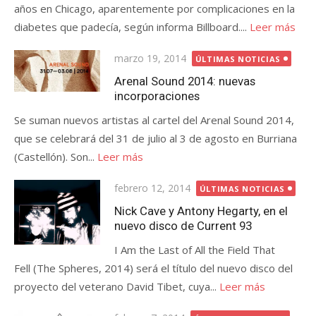
años en Chicago, aparentemente por complicaciones en la
diabetes que padecía, según informa Billboard....
Leer más
Publicada
marzo 19, 2014
ÚLTIMAS NOTICIAS
el
Arenal Sound 2014: nuevas
incorporaciones
Se suman nuevos artistas al cartel del Arenal Sound 2014,
que se celebrará del 31 de julio al 3 de agosto en Burriana
(Castellón). Son...
Leer más
Publicada
febrero 12, 2014
ÚLTIMAS NOTICIAS
el
Nick Cave y Antony Hegarty, en el
nuevo disco de Current 93
I Am the Last of All the Field That
Fell (The Spheres, 2014) será el título del nuevo disco del
proyecto del veterano David Tibet, cuya...
Leer más