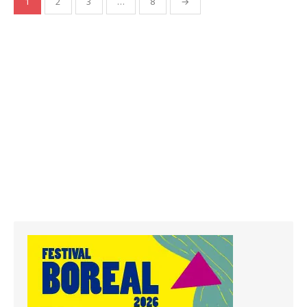
1
2
3
…
8
→
de
entradas