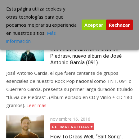
Saltar
The Borderline Music
Esta página utiliza cookies y
al
otras tecnologías para que
contenido
podamos mejorar su experiencia
Aceptar
Rechazar
Etiqueta:
comunicacion
en nuestros sitios:
Más
Publicada
octubre 25, 2018
ÚLTIMAS NOTICIAS
información.
el
Continúa la Gira de «Lluvia de
Piedras», nuevo álbum de José
Antonio García (091).
José Antonio García, el que fuera cantante de grupos
esenciales de nuestro Rock Pop nacional como TNT, 091 o
Guerrero García, presenta su primer larga duración titulado
“Lluvia de Piedras” . (Álbum editado en CD y Vinilo + CD 180
gramos).
Leer más
Publicada
noviembre 16, 2016
el
ÚLTIMAS NOTICIAS
How To Dress Well, “Salt Song”.