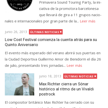
Pri­ma­vera Sound Tou­ring Party, la ini­
cia­tiva de la pro­mo­tora bar­ce­lo­nesa
que lle­vará de gira a 11 gru­pos nacio­
na­les e inter­na­cio­na­les por gran parte de la...
Leer más
Publicada
junio 26, 2013
ÚLTIMAS NOTICIAS
el
Low Cost Festival comienza la cuenta atrás para su
Quinto Aniversario
El evento más esperado del verano abrirá sus puertas en
la Ciudad Deportiva Guillermo Amor de Benidorm el día 26
de julio, presentando tres jornadas...
Leer más
Publicada
junio 18, 2013
ÚLTIMAS NOTICIAS
el
Max Richter cierra un Sónar
histórico al ritmo de un Vivaldi
postrock
El compositor británico Max Richter ha cerrado con su