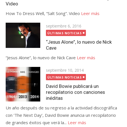
Video
How To Dress Well, “Salt Song”. Video
Leer más
Publicada
septiembre 6, 2016
el
ÚLTIMAS NOTICIAS
“Jesus Alone”, lo nuevo de Nick
Cave
“Jesus Alone”, lo nuevo de Nick Cave
Leer más
Publicada
septiembre 10, 2014
el
ÚLTIMAS NOTICIAS
David Bowie publicará un
recopilatorio con canciones
inéditas
Un año después de su regreso a la actividad discográfica
con ‘The Next Day’, David Bowie anuncia un recopilatorio
de grandes éxitos que verá la...
Leer más