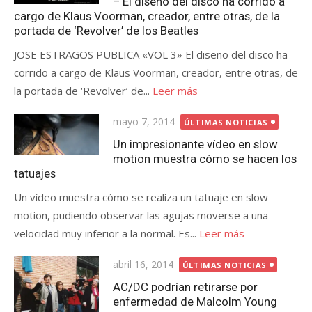
– El diseño del disco ha corrido a
cargo de Klaus Voorman, creador, entre otras, de la
portada de ‘Revolver’ de los Beatles
JOSE ESTRAGOS PUBLICA «VOL 3» El diseño del disco ha
corrido a cargo de Klaus Voorman, creador, entre otras, de
la portada de ‘Revolver’ de...
Leer más
Publicada
mayo 7, 2014
ÚLTIMAS NOTICIAS
el
Un impresionante vídeo en slow
motion muestra cómo se hacen los
tatuajes
Un vídeo muestra cómo se realiza un tatuaje en slow
motion, pudiendo observar las agujas moverse a una
velocidad muy inferior a la normal. Es...
Leer más
Publicada
abril 16, 2014
ÚLTIMAS NOTICIAS
el
AC/DC podrían retirarse por
enfermedad de Malcolm Young