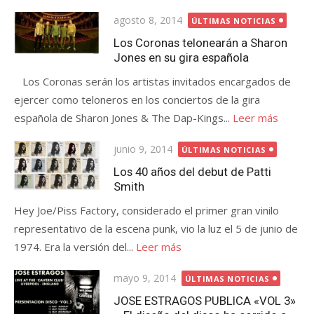
Publicada
agosto 8, 2014
ÚLTIMAS NOTICIAS
el
Los Coronas telonearán a Sharon
Jones en su gira española
Los Coronas serán los artistas invitados encargados de
ejercer como teloneros en los conciertos de la gira
española de Sharon Jones & The Dap-Kings...
Leer más
Publicada
junio 9, 2014
ÚLTIMAS NOTICIAS
el
Los 40 años del debut de Patti
Smith
Hey Joe/Piss Factory, considerado el primer gran vinilo
representativo de la escena punk, vio la luz el 5 de junio de
1974. Era la versión del...
Leer más
Publicada
mayo 9, 2014
ÚLTIMAS NOTICIAS
el
JOSE ESTRAGOS PUBLICA «VOL 3»