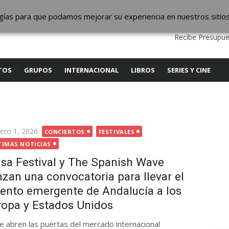
ic
logías para que podamos mejorar su experiencia en nuestros sitio
QUIENES SOMOS
CONTACTO
SERVICIOS
EDITA
Recibe Presupue
TOS
GRUPOS
INTERNACIONAL
LIBROS
SERIES Y CINE
licada
rero 1, 2026
CONCIERTOS
FESTIVALES
TIMAS NOTICIAS
isa Festival y The Spanish Wave
nzan una convocatoria para llevar el
lento emergente de Andalucía a los
ropa y Estados Unidos
e abren las puertas del mercado internacional