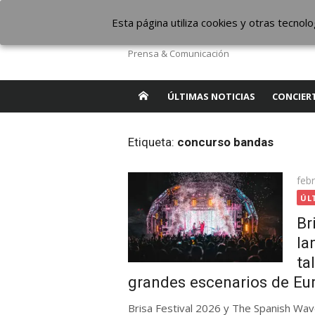
Saltar
The Borderline Mus
Esta página utiliza cookies y otras tecno
al
contenido
Prensa & Comunicación
ÚLTIMAS NOTICIAS
CONCIER
Etiqueta:
concurso bandas
Pub
feb
el
ÚL
Br
la
ta
grandes escenarios de Eu
Brisa Festival 2026 y The Spanish Wav