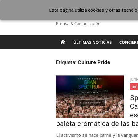
Saltar
The Borderline Mus
Esta página utiliza cookies y otras tecno
al
contenido
Prensa & Comunicación
ÚLTIMAS NOTICIAS
CONCIER
Etiqueta:
Culture Pride
Pub
juni
el
IN
Sp
Ca
es
paleta cromática de las 
El activismo se hace carne y la vanguar