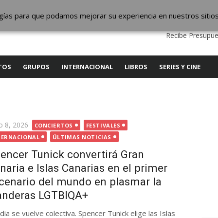
ic
logías para que podamos mejorar su experiencia en nuestros sitio
QUIENES SOMOS
CONTACTO
SERVICIOS
EDITA
Recibe Presupue
TOS
GRUPOS
INTERNACIONAL
LIBROS
SERIES Y CINE
licada
o 8, 2026
CONCIERTOS
FESTIVALES
TERNACIONAL
ÚLTIMAS NOTICIAS
encer Tunick convertirá Gran
naria e Islas Canarias en el primer
cenario del mundo en plasmar la
banderas LGTBIQA+
dia se vuelve colectiva. Spencer Tunick elige las Islas