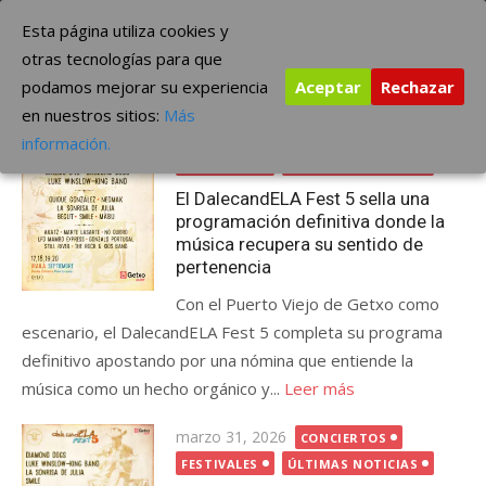
Saltar
The Borderline Music
Esta página utiliza cookies y
al
otras tecnologías para que
contenido
podamos mejorar su experiencia
Aceptar
Rechazar
Etiqueta:
DalecandELA Fest 5
en nuestros sitios:
Más
Publicada
junio 18, 2026
CONCIERTOS
información.
el
FESTIVALES
ÚLTIMAS NOTICIAS
El DalecandELA Fest 5 sella una
programación definitiva donde la
música recupera su sentido de
pertenencia
Con el Puerto Viejo de Getxo como
escenario, el DalecandELA Fest 5 completa su programa
definitivo apostando por una nómina que entiende la
música como un hecho orgánico y...
Leer más
Publicada
marzo 31, 2026
CONCIERTOS
el
FESTIVALES
ÚLTIMAS NOTICIAS