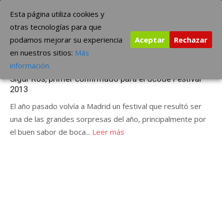
Saltar
The Borderline Music
Esta página utiliza cookies y
al
otras tecnologías para que
contenido
podamos mejorar su experiencia
Aceptar
Rechazar
Etiqueta:
dcode Festival 2013
en nuestros sitios:
Más
Publicada
abril 25, 2012
ÚLTIMAS NOTICIAS
información.
el
Sigur Rós, primer confirmado para el dcode Festival
2013
El año pasado volvía a Madrid un festival que resultó ser
una de las grandes sorpresas del año, principalmente por
el buen sabor de boca...
Leer más