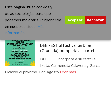
Saltar
The Borderline Music
Esta página utiliza cookies y
al
otras tecnologías para que
contenido
podamos mejorar su experiencia
Aceptar
Rechazar
Etiqueta:
DEE FEST
en nuestros sitios:
Más
Publicada
junio 6, 2024
CONCIERTOS
información.
el
FESTIVALES
ÚLTIMAS NOTICIAS
DEE FEST el festival en Dílar
(Granada) completa su cartel.
DEE FEST incorpora a su cartel a
Izeta, Carmencita Calavera y García
Picasso el próximo 3 de agosto
Leer más