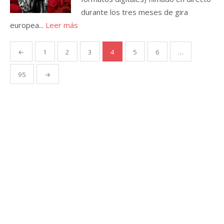
durante los tres meses de gira
europea...
Leer más
Paginación
←
1
2
3
4
5
6
…
de
entradas
95
→