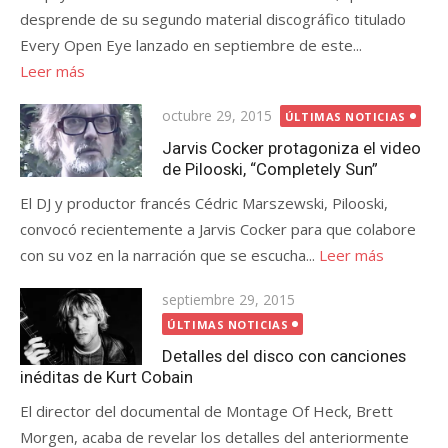
desprende de su segundo material discográfico titulado
Every Open Eye lanzado en septiembre de este...
Leer más
Publicada
octubre 29, 2015
ÚLTIMAS NOTICIAS
el
Jarvis Cocker protagoniza el video
de Pilooski, “Completely Sun”
El DJ y productor francés Cédric Marszewski, Pilooski,
convocó recientemente a Jarvis Cocker para que colabore
con su voz en la narración que se escucha...
Leer más
Publicada
septiembre 29, 2015
el
ÚLTIMAS NOTICIAS
Detalles del disco con canciones
inéditas de Kurt Cobain
El director del documental de Montage Of Heck, Brett
Morgen, acaba de revelar los detalles del anteriormente