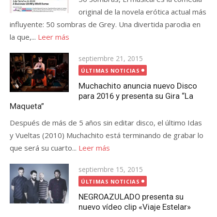
original de la novela erótica actual más
influyente: 50 sombras de Grey. Una divertida parodia en
la que,...
Leer más
Publicada
septiembre 21, 2015
el
ÚLTIMAS NOTICIAS
Muchachito anuncia nuevo Disco
para 2016 y presenta su Gira “La
Maqueta”
Después de más de 5 años sin editar disco, el último Idas
y Vueltas (2010) Muchachito está terminando de grabar lo
que será su cuarto...
Leer más
Publicada
septiembre 15, 2015
el
ÚLTIMAS NOTICIAS
NEGROAZULADO presenta su
nuevo vídeo clip «Viaje Estelar»