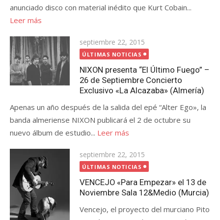
anunciado disco con material inédito que Kurt Cobain...
Leer más
Publicada
septiembre 22, 2015
el
ÚLTIMAS NOTICIAS
NIXON presenta “El Último Fuego” –
26 de Septiembre Concierto
Exclusivo «La Alcazaba» (Almería)
Apenas un año después de la salida del epé “Alter Ego», la
banda almeriense NIXON publicará el 2 de octubre su
nuevo álbum de estudio...
Leer más
Publicada
septiembre 22, 2015
el
ÚLTIMAS NOTICIAS
VENCEJO «Para Empezar» el 13 de
Noviembre Sala 12&Medio (Murcia)
Vencejo, el proyecto del murciano Pito