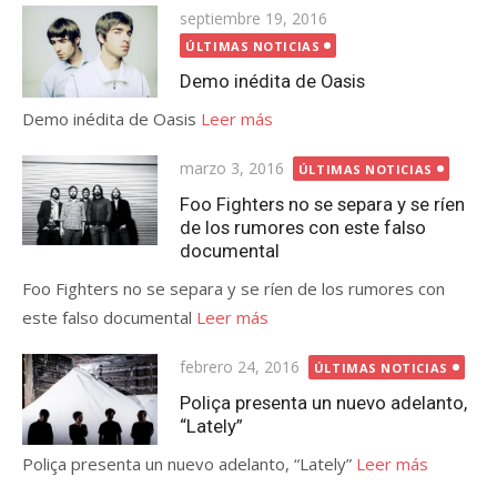
Publicada
septiembre 19, 2016
el
ÚLTIMAS NOTICIAS
Demo inédita de Oasis
Demo inédita de Oasis
Leer más
Publicada
marzo 3, 2016
ÚLTIMAS NOTICIAS
el
Foo Fighters no se separa y se ríen
de los rumores con este falso
documental
Foo Fighters no se separa y se ríen de los rumores con
este falso documental
Leer más
Publicada
febrero 24, 2016
ÚLTIMAS NOTICIAS
el
Poliça presenta un nuevo adelanto,
“Lately”
Poliça presenta un nuevo adelanto, “Lately”
Leer más