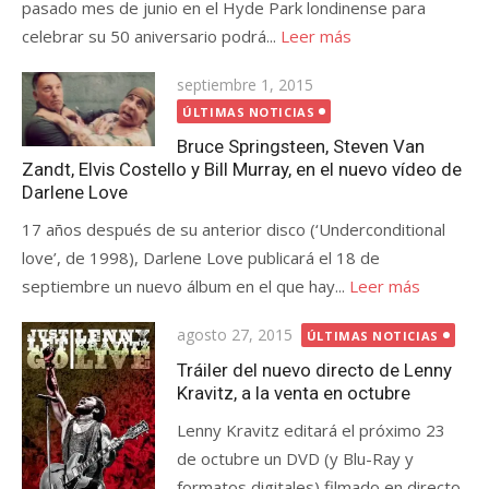
pasado mes de junio en el Hyde Park londinense para
celebrar su 50 aniversario podrá...
Leer más
Publicada
septiembre 1, 2015
el
ÚLTIMAS NOTICIAS
Bruce Springsteen, Steven Van
Zandt, Elvis Costello y Bill Murray, en el nuevo vídeo de
Darlene Love
17 años después de su anterior disco (‘Underconditional
love’, de 1998), Darlene Love publicará el 18 de
septiembre un nuevo álbum en el que hay...
Leer más
Publicada
agosto 27, 2015
ÚLTIMAS NOTICIAS
el
Tráiler del nuevo directo de Lenny
Kravitz, a la venta en octubre
Lenny Kravitz editará el próximo 23
de octubre un DVD (y Blu-Ray y
formatos digitales) filmado en directo