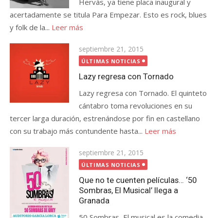
Hervás, ya tiene placa inaugural y
acertadamente se titula Para Empezar. Esto es rock, blues
y folk de la...
Leer más
Publicada
septiembre 21, 2015
el
ÚLTIMAS NOTICIAS
Lazy regresa con Tornado
Lazy regresa con Tornado. El quinteto
cántabro toma revoluciones en su
tercer larga duración, estrenándose por fin en castellano
con su trabajo más contundente hasta...
Leer más
Publicada
septiembre 21, 2015
el
ÚLTIMAS NOTICIAS
Que no te cuenten películas… ‘50
Sombras, El Musical’ llega a
Granada
50 Sombras, El musical es la comedia