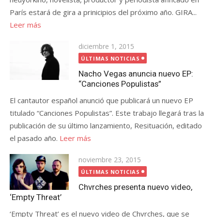
París estará de gira a prinicipios del próximo año. GIRA...
Leer más
Publicada
diciembre 1, 2015
el
ÚLTIMAS NOTICIAS
Nacho Vegas anuncia nuevo EP:
“Canciones Populistas”
El cantautor español anunció que publicará un nuevo EP
titulado “Canciones Populistas”. Este trabajo llegará tras la
publicación de su último lanzamiento, Resituación, editado
el pasado año.
Leer más
Publicada
noviembre 23, 2015
el
ÚLTIMAS NOTICIAS
Chvrches presenta nuevo video,
‘Empty Threat’
‘Empty Threat’ es el nuevo video de Chvrches, que se