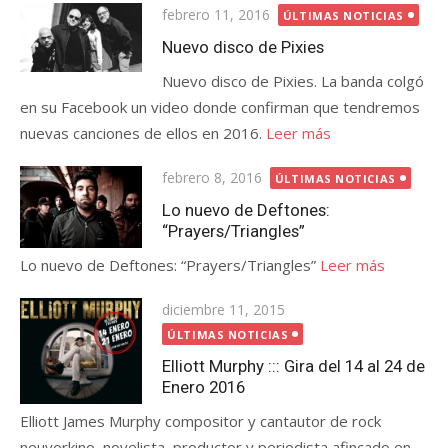
Publicada
febrero 11, 2016
ÚLTIMAS NOTICIAS
el
Nuevo disco de Pixies
Nuevo disco de Pixies. La banda colgó
en su Facebook un video donde confirman que tendremos
nuevas canciones de ellos en 2016.
Leer más
Publicada
febrero 8, 2016
ÚLTIMAS NOTICIAS
el
Lo nuevo de Deftones:
“Prayers/Triangles”
Lo nuevo de Deftones: “Prayers/Triangles”
Leer más
Publicada
diciembre 11, 2015
el
ÚLTIMAS NOTICIAS
Elliott Murphy ::: Gira del 14 al 24 de
Enero 2016
Elliott James Murphy compositor y cantautor de rock
neuyorkino, novelista, productor y periodista afincado en