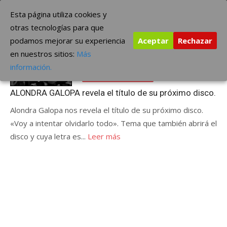
Saltar
The Borderline Music
Esta página utiliza cookies y
al
otras tecnologías para que
contenido
podamos mejorar su experiencia
Aceptar
Rechazar
Etiqueta:
el título de su
en nuestros sitios:
Más
Publicada
septiembre 16, 2013
información.
el
ÚLTIMAS NOTICIAS
ALONDRA GALOPA revela el título de su próximo disco.
Alondra Galopa nos revela el título de su próximo disco.
«Voy a intentar olvidarlo todo». Tema que también abrirá el
disco y cuya letra es...
Leer más