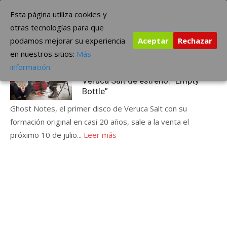
Saltar
The Borderline Music
Esta página utiliza cookies y
al
otras tecnologías para que
contenido
podamos mejorar su experiencia
Aceptar
Rechazar
Etiqueta:
“Empty Bottle”
en nuestros sitios:
Más
Publicada
junio 30, 2015
ÚLTIMAS NOTICIAS
información.
el
Veruca Salt de estreno: “Empty
Bottle”
Ghost Notes, el primer disco de Veruca Salt con su
formación original en casi 20 años, sale a la venta el
próximo 10 de julio...
Leer más