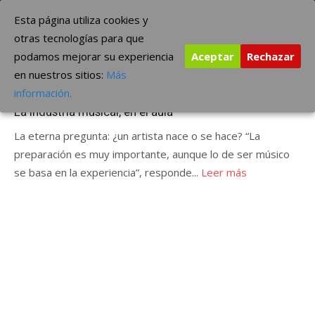
Saltar
The Borderline Music
Esta página utiliza cookies y
al
otras tecnologías para que
contenido
podamos mejorar su experiencia
Aceptar
Rechazar
Etiqueta:
en el aula
en nuestros sitios:
Más
Publicada
junio 5, 2012
ÚLTIMAS NOTICIAS
información.
el
La industria musical, en el aula
La eterna pregunta: ¿un artista nace o se hace? “La
preparación es muy importante, aunque lo de ser músico
se basa en la experiencia”, responde...
Leer más