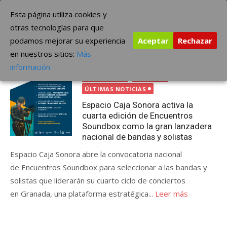
Saltar
The Borderline Music
Esta página utiliza cookies y
al
otras tecnologías para que
contenido
podamos mejorar su experiencia
Aceptar
Rechazar
Etiqueta:
Encuentros Soundbox
en nuestros sitios:
Más
Publicada
junio 23, 2026
CONCIERTOS
información.
el
FESTIVALES
GRUPOS
ÚLTIMAS NOTICIAS
Espacio Caja Sonora activa la
cuarta edición de Encuentros
Soundbox como la gran lanzadera
nacional de bandas y solistas
Espacio Caja Sonora abre la convocatoria nacional
de Encuentros Soundbox para seleccionar a las bandas y
solistas que liderarán su cuarto ciclo de conciertos
en Granada, una plataforma estratégica...
Leer más