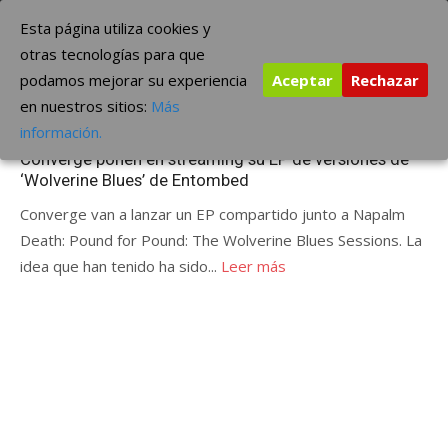
Saltar
The Borderline Music
Esta página utiliza cookies y
al
otras tecnologías para que
contenido
podamos mejorar su experiencia
Aceptar
Rechazar
Etiqueta:
Entombed
en nuestros sitios:
Más
Publicada
mayo 29, 2013
ÚLTIMAS NOTICIAS
información.
el
Converge ponen en streaming su EP de versiones de
‘Wolverine Blues’ de Entombed
Converge van a lanzar un EP compartido junto a Napalm
Death: Pound for Pound: The Wolverine Blues Sessions. La
idea que han tenido ha sido...
Leer más