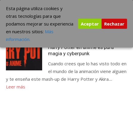
Saltar
The Borderline Music
Esta página utiliza cookies y
al
otras tecnologías para que
contenido
podamos mejorar su experiencia
Aceptar
Rechazar
Etiqueta:
es pura magia
en nuestros sitios:
Más
Publicada
abril 23, 2014
ÚLTIMAS NOTICIAS
información.
el
Harry Potter en anime es pura
magia y cyberpunk
Cuando crees que lo has visto todo en
el mundo de la animación viene alguien
y te enseña este mash-up de Harry Potter y Akira....
Leer más