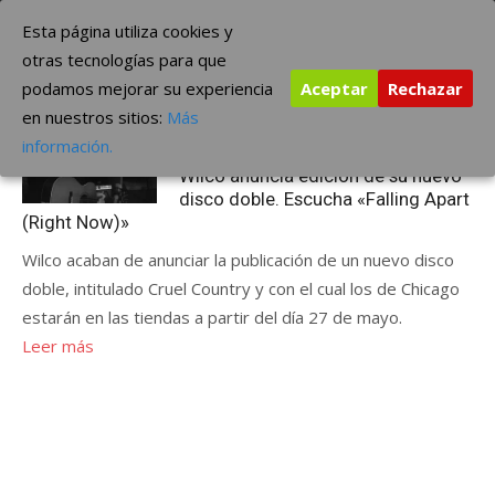
Saltar
The Borderline Music
Esta página utiliza cookies y
al
otras tecnologías para que
contenido
podamos mejorar su experiencia
Aceptar
Rechazar
Etiqueta:
Falling Apart (Right Now)
en nuestros sitios:
Más
Publicada
mayo 2, 2022
ÚLTIMAS NOTICIAS
información.
el
Wilco anuncia edición de su nuevo
disco doble. Escucha «Falling Apart
(Right Now)»
Wilco acaban de anunciar la publicación de un nuevo disco
doble, intitulado Cruel Country y con el cual los de Chicago
estarán en las tiendas a partir del día 27 de mayo.
Leer más