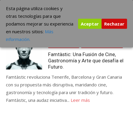
Saltar
The Borderline Music
Esta página utiliza cookies y
al
otras tecnologías para que
contenido
podamos mejorar su experiencia
Aceptar
Rechazar
Etiqueta:
FAMTASTIC
en nuestros sitios:
Más
Publicada
septiembre 9, 2025
FESTIVALES
información.
el
SERIES Y CINE
ÚLTIMAS NOTICIAS
Famtàstic: Una Fusión de Cine,
Gastronomía y Arte que desafía el
Futuro.
Famtàstic revoluciona Tenerife, Barcelona y Gran Canaria
con su propuesta más disruptiva, maridando cine,
gastronomía y tecnología para unir tradición y futuro.
Famtàstic, una audaz iniciativa...
Leer más