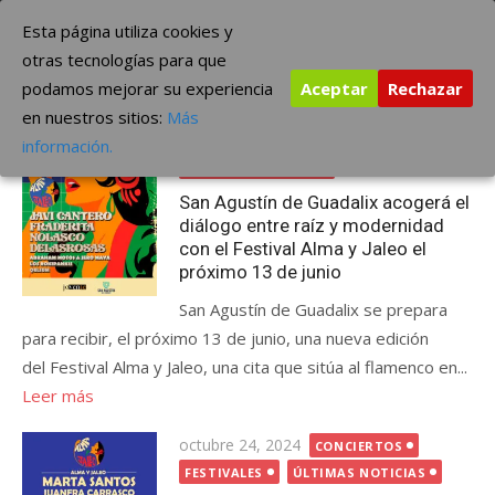
Saltar
The Borderline Music
Esta página utiliza cookies y
al
otras tecnologías para que
contenido
podamos mejorar su experiencia
Aceptar
Rechazar
Etiqueta:
Festival Alma y Jaleo
en nuestros sitios:
Más
Publicada
marzo 2, 2026
FESTIVALES
información.
el
ÚLTIMAS NOTICIAS
San Agustín de Guadalix acogerá el
diálogo entre raíz y modernidad
con el Festival Alma y Jaleo el
próximo 13 de junio
San Agustín de Guadalix se prepara
para recibir, el próximo 13 de junio, una nueva edición
del Festival Alma y Jaleo, una cita que sitúa al flamenco en...
Leer más
Publicada
octubre 24, 2024
CONCIERTOS
el
FESTIVALES
ÚLTIMAS NOTICIAS