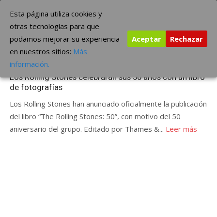
Saltar
The Borderline Music
Esta página utiliza cookies y
al
otras tecnologías para que
contenido
podamos mejorar su experiencia
Aceptar
Rechazar
Etiqueta:
fotografias
en nuestros sitios:
Más
Publicada
marzo 5, 2012
ÚLTIMAS NOTICIAS
información.
el
Los Rolling Stones celebrarán sus 50 años con un libro
de fotografías
Los Rolling Stones han anunciado oficialmente la publicación
del libro “The Rolling Stones: 50”, con motivo del 50
aniversario del grupo. Editado por Thames &...
Leer más