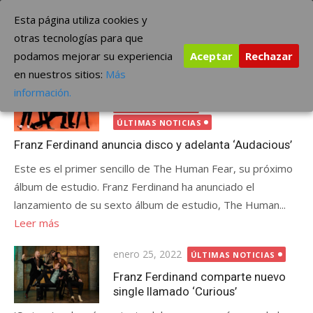
Saltar
The Borderline Music
Esta página utiliza cookies y
al
otras tecnologías para que
contenido
podamos mejorar su experiencia
Aceptar
Rechazar
Etiqueta:
Franz Ferdinand
en nuestros sitios:
Más
Publicada
septiembre 12, 2024
GRUPOS
información.
el
INTERNACIONAL
ÚLTIMAS NOTICIAS
Franz Ferdinand anuncia disco y adelanta ‘Audacious’
Este es el primer sencillo de The Human Fear, su próximo
álbum de estudio. Franz Ferdinand ha anunciado el
lanzamiento de su sexto álbum de estudio, The Human...
Leer más
Publicada
enero 25, 2022
ÚLTIMAS NOTICIAS
el
Franz Ferdinand comparte nuevo
single llamado ‘Curious’