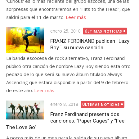
'Curious' es lo más reciente del grupo escocés, una de las
sorpresas que encontraremos en "Hits to the Head", que
saldrá para el 11 de marzo.
Leer más
Publicada
enero 25, 2018
ÚLTIMAS NOTICIAS
el
FRANZ FERDINAND publican ¨Lazy
Boy ¨ su nueva canción
La banda escocesa de rock alternativo, Franz Ferdinand
publicó otra canción de nombre Lazy Boy siendo esta otro
pedazo de lo que será su nuevo álbum titulado Always
Ascending que estará disponible a partir del 9 de febrero
de este año.
Leer más
Publicada
enero 8, 2018
ÚLTIMAS NOTICIAS
el
Franz Ferdinand presenta dos
canciones: “Paper Cages” y “Feel
The Love Go”
A pocos más de un mes para la salida de su nuevo álbum