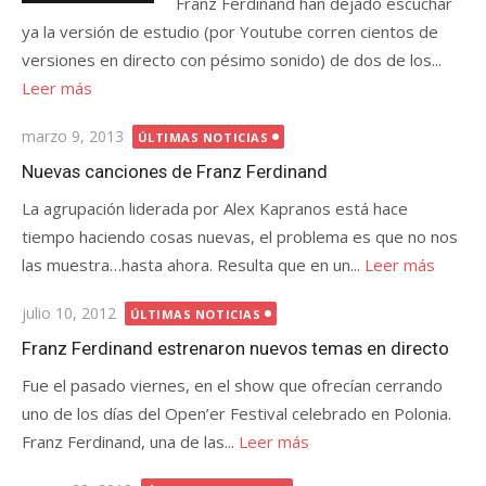
Franz Ferdinand han dejado escuchar
ya la versión de estudio (por Youtube corren cientos de
versiones en directo con pésimo sonido) de dos de los...
Leer más
Publicada
marzo 9, 2013
ÚLTIMAS NOTICIAS
el
Nuevas canciones de Franz Ferdinand
La agrupación liderada por Alex Kapranos está hace
tiempo haciendo cosas nuevas, el problema es que no nos
las muestra…hasta ahora. Resulta que en un...
Leer más
Publicada
julio 10, 2012
ÚLTIMAS NOTICIAS
el
Franz Ferdinand estrenaron nuevos temas en directo
Fue el pasado viernes, en el show que ofrecían cerrando
uno de los días del Open’er Festival celebrado en Polonia.
Franz Ferdinand, una de las...
Leer más