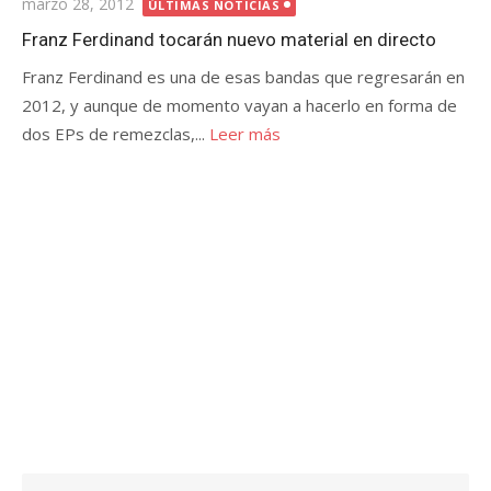
Publicada
marzo 28, 2012
ÚLTIMAS NOTICIAS
el
Franz Ferdinand tocarán nuevo material en directo
Franz Ferdinand es una de esas bandas que regresarán en
2012, y aunque de momento vayan a hacerlo en forma de
dos EPs de remezclas,...
Leer más