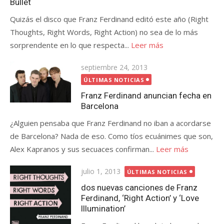
Bullet
Quizás el disco que Franz Ferdinand editó este año (Right
Thoughts, Right Words, Right Action) no sea de lo más
sorprendente en lo que respecta...
Leer más
Publicada
septiembre 24, 2013
el
ÚLTIMAS NOTICIAS
Franz Ferdinand anuncian fecha en
Barcelona
¿Alguien pensaba que Franz Ferdinand no iban a acordarse
de Barcelona? Nada de eso. Como tíos ecuánimes que son,
Alex Kapranos y sus secuaces confirman...
Leer más
Publicada
julio 1, 2013
ÚLTIMAS NOTICIAS
el
dos nuevas canciones de Franz
Ferdinand, ‘Right Action’ y ‘Love
Illumination’