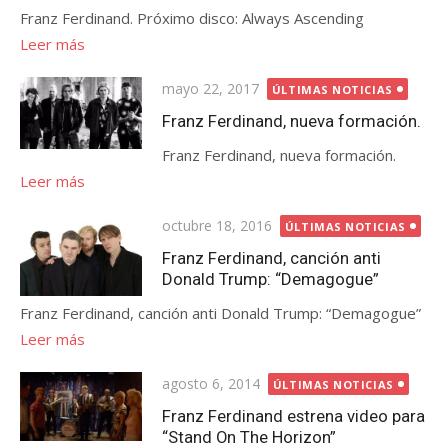
Franz Ferdinand. Próximo disco: Always Ascending
Leer más
Publicada
mayo 22, 2017
ÚLTIMAS NOTICIAS
el
Franz Ferdinand, nueva formación.
Franz Ferdinand, nueva formación.
Leer más
Publicada
octubre 18, 2016
ÚLTIMAS NOTICIAS
el
Franz Ferdinand, canción anti
Donald Trump: “Demagogue”
Franz Ferdinand, canción anti Donald Trump: “Demagogue”
Leer más
Publicada
agosto 6, 2014
ÚLTIMAS NOTICIAS
el
Franz Ferdinand estrena video para
“Stand On The Horizon”