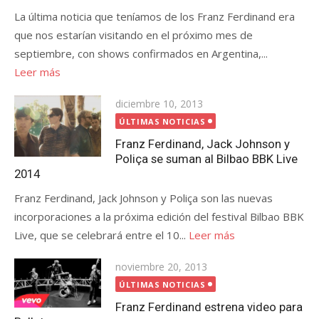
La última noticia que teníamos de los Franz Ferdinand era
que nos estarían visitando en el próximo mes de
septiembre, con shows confirmados en Argentina,...
Leer más
Publicada
diciembre 10, 2013
el
ÚLTIMAS NOTICIAS
Franz Ferdinand, Jack Johnson y
Poliça se suman al Bilbao BBK Live
2014
Franz Ferdinand, Jack Johnson y Poliça son las nuevas
incorporaciones a la próxima edición del festival Bilbao BBK
Live, que se celebrará entre el 10...
Leer más
Publicada
noviembre 20, 2013
el
ÚLTIMAS NOTICIAS
Franz Ferdinand estrena video para