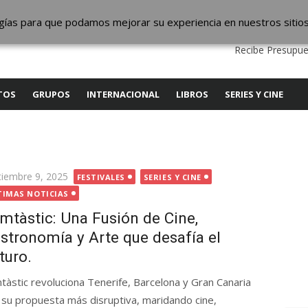
ic
logías para que podamos mejorar su experiencia en nuestros sitio
QUIENES SOMOS
CONTACTO
SERVICIOS
EDITA
Recibe Presupue
TOS
GRUPOS
INTERNACIONAL
LIBROS
SERIES Y CINE
licada
tiembre 9, 2025
FESTIVALES
SERIES Y CINE
TIMAS NOTICIAS
mtàstic: Una Fusión de Cine,
stronomía y Arte que desafía el
turo.
tàstic revoluciona Tenerife, Barcelona y Gran Canaria
 su propuesta más disruptiva, maridando cine,