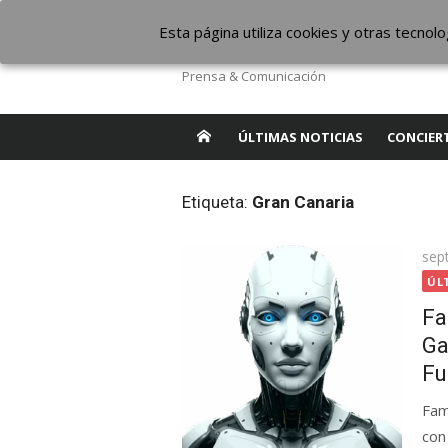
Saltar
The Borderline Mus
Esta página utiliza cookies y otras tecno
al
contenido
Prensa & Comunicación
ÚLTIMAS NOTICIAS
CONCIER
Etiqueta:
Gran Canaria
Pub
sep
el
ÚL
Fa
Ga
Fu
Fam
con