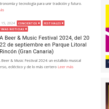
tronomía y tecnología para unir tradición y futuro.
más
licada
l 15, 2024
CONCIERTOS
FESTIVALES
TIMAS NOTICIAS
A Beer & Music Festival 2024, del 20
 22 de septiembre en Parque Litoral
 Rincón (Gran Canaria)
 Beer & Music Festival 2024: un estallido musical
erso, ecléctico y de lo más certero
Leer más