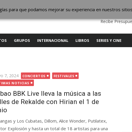
ic
logías para que podamos mejorar su experiencia en nuestros sitio
QUIENES SOMOS
CONTACTO
SERVICIOS
EDITA
Recibe Presupue
TOS
GRUPOS
INTERNACIONAL
LIBROS
SERIES Y CINE
licada
o 7, 2024
CONCIERTOS
FESTIVALES
TIMAS NOTICIAS
lbao BBK Live lleva la música a las
lles de Rekalde con Hirian el 1 de
nio
langas y Los Cubatas, Dillom, Alice Wonder, Putilatex,
tor Explosión y hasta un total de 18 artistas para una