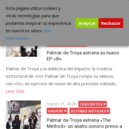
Saltar
The Borderline Music
Esta página utiliza cookies y
al
otras tecnologías para que
contenido
podamos mejorar su experiencia
Aceptar
Rechazar
Etiqueta:
hxc
en nuestros sitios:
Más
Publicada
abril 16, 2026
GRUPOS
información.
el
ÚLTIMAS NOTICIAS
Palmar de Troya estrena su nuevo
EP. «III»
Palmar de Troya y la dialéctica del impacto: la crudeza
estructural de «III» Palmar de Troya rompe su silencio
con «III», un ejercicio de noise de alta precisión editado...
Leer más
Publicada
marzo 31, 2026
CONCIERTOS
el
GRUPOS
ÚLTIMAS NOTICIAS
Palmar de Troya estrena «The
Method»: un asalto sonoro previo a