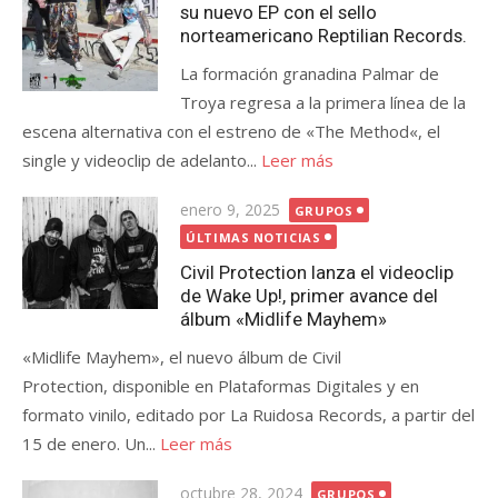
su nuevo EP con el sello
norteamericano Reptilian Records.
La formación granadina Palmar de
Troya regresa a la primera línea de la
escena alternativa con el estreno de «The Method«, el
single y videoclip de adelanto...
Leer más
Publicada
enero 9, 2025
GRUPOS
el
ÚLTIMAS NOTICIAS
Civil Protection lanza el videoclip
de Wake Up!, primer avance del
álbum «Midlife Mayhem»
«Midlife Mayhem», el nuevo álbum de Civil
Protection, disponible en Plataformas Digitales y en
formato vinilo, editado por La Ruidosa Records, a partir del
15 de enero. Un...
Leer más
Publicada
octubre 28, 2024
GRUPOS