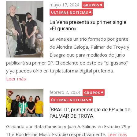
Publicada
mayo 17, 2024
GRUPOS
el
ÚLTIMAS NOTICIAS
La Vena presenta su primer single
«El gusano»
La vena es un trío formado por gente
de Alondra Galopa, Palmar de Troya y
Bisagra que para mediados de Junio
publicará su primer EP. El adelanto de este es "el gusano"
y ya puedes oírlo en tu plataforma digital preferida.
Leer más
Publicada
febrero 2, 2024
GRUPOS
el
ÚLTIMAS NOTICIAS
‘BRACIT’, primer single de EP «II» de
PALMAR DE TROYA.
Grabado por Rafa Camisón y Juan A. Salinas en Estudio 79 y
The Borderline Music Estudio respectivamente.
Leer más