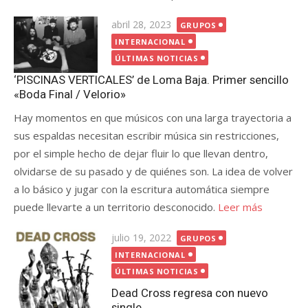
Publicada
abril 28, 2023
GRUPOS
el
INTERNACIONAL
ÚLTIMAS NOTICIAS
‘PISCINAS VERTICALES’ de Loma Baja. Primer sencillo
«Boda Final / Velorio»
Hay momentos en que músicos con una larga trayectoria a
sus espaldas necesitan escribir música sin restricciones,
por el simple hecho de dejar fluir lo que llevan dentro,
olvidarse de su pasado y de quiénes son. La idea de volver
a lo básico y jugar con la escritura automática siempre
puede llevarte a un territorio desconocido.
Leer más
Publicada
julio 19, 2022
GRUPOS
el
INTERNACIONAL
ÚLTIMAS NOTICIAS
Dead Cross regresa con nuevo
single