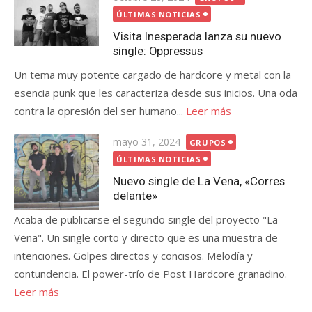
el
ÚLTIMAS NOTICIAS
Visita Inesperada lanza su nuevo
single: Oppressus
Un tema muy potente cargado de hardcore y metal con la
esencia punk que les caracteriza desde sus inicios. Una oda
contra la opresión del ser humano...
Leer más
Publicada
mayo 31, 2024
GRUPOS
el
ÚLTIMAS NOTICIAS
Nuevo single de La Vena, «Corres
delante»
Acaba de publicarse el segundo single del proyecto "La
Vena". Un single corto y directo que es una muestra de
intenciones. Golpes directos y concisos. Melodía y
contundencia. El power-trío de Post Hardcore granadino.
Leer más