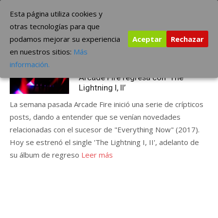
Saltar
The Borderline Music
Esta página utiliza cookies y
al
otras tecnologías para que
contenido
podamos mejorar su experiencia
Aceptar
Rechazar
Etiqueta:
II
en nuestros sitios:
Más
Publicada
marzo 20, 2022
ÚLTIMAS NOTICIAS
información.
el
Arcade Fire regresa con ‘The
Lightning I, II’
La semana pasada Arcade Fire inició una serie de crípticos
posts, dando a entender que se venían novedades
relacionadas con el sucesor de "Everything Now" (2017).
Hoy se estrenó el single 'The Lightning I, II', adelanto de
su álbum de regreso
Leer más