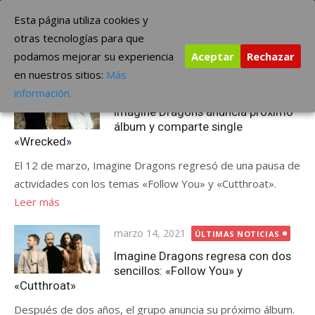
Saltar
The Borderline Music
Esta página utiliza cookies y
al
otras tecnologías para que
contenido
podamos mejorar su experiencia
Aceptar
Rechazar
Etiqueta:
Imagine Dragons
en nuestros sitios:
Más
Publicada
julio 4, 2021
ÚLTIMAS NOTICIAS
información.
el
Imagine Dragons anuncia próximo
álbum y comparte single
«Wrecked»
El 12 de marzo, Imagine Dragons regresó de una pausa de
actividades con los temas «Follow You» y «Cutthroat».
Leer más
Publicada
marzo 14, 2021
ÚLTIMAS NOTICIAS
el
Imagine Dragons regresa con dos
sencillos: «Follow You» y
«Cutthroat»
Después de dos años, el grupo anuncia su próximo álbum.