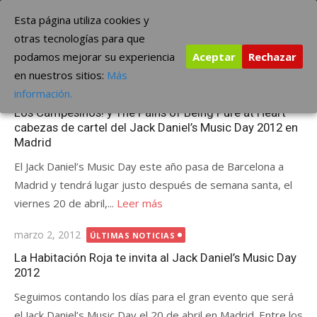
Saltar
The Borderline Music
Esta página utiliza cookies y
al
otras tecnologías para que
contenido
podamos mejorar su experiencia
Aceptar
Rechazar
Etiqueta:
Jack Daniel’s Music Day 2012
en nuestros sitios:
Más
Publicada
marzo 27, 2012
ÚLTIMAS NOTICIAS
información.
el
Los Campesinos! y The Pains of Being Pure at Heart
cabezas de cartel del Jack Daniel’s Music Day 2012 en
Madrid
El Jack Daniel’s Music Day este año pasa de Barcelona a
Madrid y tendrá lugar justo después de semana santa, el
viernes 20 de abril,...
Leer más
Publicada
marzo 2, 2012
ÚLTIMAS NOTICIAS
el
La Habitación Roja te invita al Jack Daniel’s Music Day
2012
Seguimos contando los días para el gran evento que será
el Jack Daniel’s Music Day el 20 de abril en Madrid. Entre los