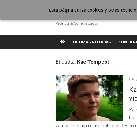
Saltar
The Borderline Mus
Esta página utiliza cookies y otras tecno
al
contenido
Prensa & Comunicación
ÚLTIMAS NOTICIAS
CONCIER
Etiqueta:
Kae Tempest
Pub
may
el
Ka
vi
Kae
bus
zambulle en un relato sobre el deseo d