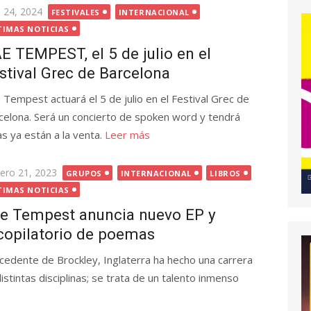
licada
l 24, 2024
FESTIVALES
INTERNACIONAL
TIMAS NOTICIAS
E TEMPEST, el 5 de julio en el
stival Grec de Barcelona
 Tempest actuará el 5 de julio en el Festival Grec de
celona. Será un concierto de spoken word y tendrá
das ya están a la venta.
Leer más
licada
rero 21, 2023
GRUPOS
INTERNACIONAL
LIBROS
TIMAS NOTICIAS
e Tempest anuncia nuevo EP y
copilatorio de poemas
cedente de Brockley, Inglaterra ha hecho una carrera
istintas disciplinas; se trata de un talento inmenso