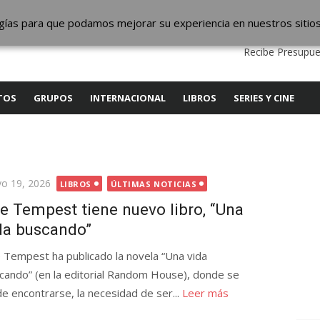
ic
logías para que podamos mejorar su experiencia en nuestros sitio
QUIENES SOMOS
CONTACTO
SERVICIOS
EDITA
Recibe Presupue
TOS
GRUPOS
INTERNACIONAL
LIBROS
SERIES Y CINE
licada
o 19, 2026
LIBROS
ÚLTIMAS NOTICIAS
e Tempest tiene nuevo libro, “Una
da buscando”
 Tempest ha publicado la novela “Una vida
cando” (en la editorial Random House), donde se
e encontrarse, la necesidad de ser...
Leer más