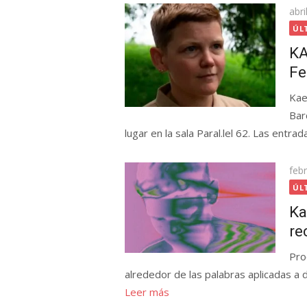
Pub
abri
el
ÚL
KA
Fe
Kae
Bar
lugar en la sala Paral.lel 62. Las entra
Pub
feb
el
ÚL
Ka
re
Pro
alrededor de las palabras aplicadas a d
Leer más