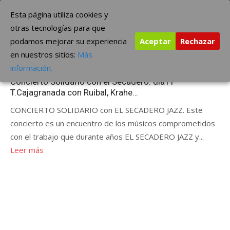
Saltar
The Borderline Music
Esta página utiliza cookies y
al
otras tecnologías para que
contenido
podamos mejorar su experiencia
Aceptar
Rechazar
Etiqueta:
Krahe
en nuestros sitios:
Más
Publicada
mayo 8, 2012
ÚLTIMAS NOTICIAS
información.
el
Concierto Solidario con el Secadero: día11
T.Cajagranada con Ruibal, Krahe…
CONCIERTO SOLIDARIO con EL SECADERO JAZZ. Este
concierto es un encuentro de los músicos comprometidos
con el trabajo que durante años EL SECADERO JAZZ y...
Leer más