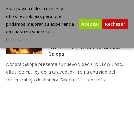
Saltar
The Borderline Music
Esta página utiliza cookies y
al
otras tecnologías para que
contenido
podamos mejorar su experiencia
Aceptar
Rechazar
Etiqueta:
la ley de la gravedad
en nuestros sitios:
Más
Publicada
febrero 2, 2015
ÚLTIMAS NOTICIAS
información.
el
La ley de la gravedad de Alondra
Galopa
Alondra Galopa presenta su nuevo Video Clip «Low Cost»
oficial de «La ley de la Gravedad». Tema extraído del
tercer trabajo de Alondra Galopa «Ni...
Leer más