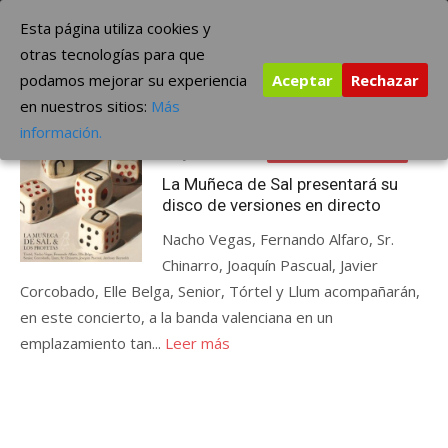
Saltar
The Borderline Music
Esta página utiliza cookies y
al
otras tecnologías para que
contenido
podamos mejorar su experiencia
Aceptar
Rechazar
Etiqueta:
La Muñeca de Sal presentará su disco de
en nuestros sitios:
Más
versiones en directo
información.
Publicada
mayo 31, 2013
ÚLTIMAS NOTICIAS
el
La Muñeca de Sal presentará su
disco de versiones en directo
Nacho Vegas, Fernando Alfaro, Sr.
Chinarro, Joaquín Pascual, Javier
Corcobado, Elle Belga, Senior, Tórtel y Llum acompañarán,
en este concierto, a la banda valenciana en un
emplazamiento tan...
Leer más