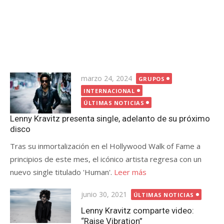
Publicada
marzo 24, 2024
GRUPOS
el
INTERNACIONAL
ÚLTIMAS NOTICIAS
Lenny Kravitz presenta single, adelanto de su próximo
disco
Tras su inmortalización en el Hollywood Walk of Fame a
principios de este mes, el icónico artista regresa con un
nuevo single titulado 'Human'.
Leer más
Publicada
junio 30, 2021
ÚLTIMAS NOTICIAS
el
Lenny Kravitz comparte video:
“Raise Vibration”