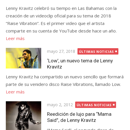
Lenny Kravitz celebró su tiempo en Las Bahamas con la
creación de un videoclip oficial para su tema de 2018
“Raise Vibration”. Es el primer video que el artista
comparte en su cuenta de YouTube desde hace un año.
Leer más
Publicada
mayo 27, 2018
ÚLTIMAS NOTICIAS
el
‘Low’, un nuevo tema de Lenny
Kravitz
Lenny Kravitz ha compartido un nuevo sencillo que formará
parte de su venidero disco Raise Vibrations, llamado Low.
Leer más
Publicada
mayo 2, 2012
ÚLTIMAS NOTICIAS
el
Reedición de lujo para “Mama
Said”, de Lenny Kravitz