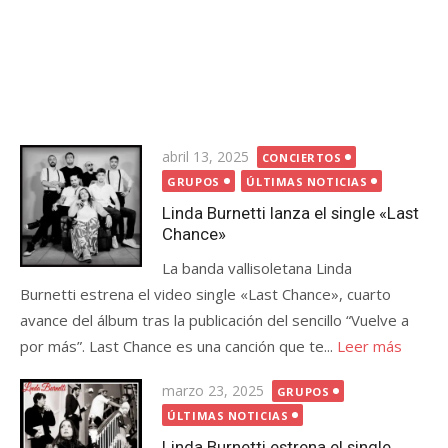
Publicada
abril 13, 2025
CONCIERTOS
el
GRUPOS
ÚLTIMAS NOTICIAS
Linda Burnetti lanza el single «Last
Chance»
La banda vallisoletana Linda
Burnetti estrena el video single «Last Chance», cuarto
avance del álbum tras la publicación del sencillo “Vuelve a
por más”. Last Chance es una canción que te...
Leer más
Publicada
marzo 23, 2025
GRUPOS
el
ÚLTIMAS NOTICIAS
Linda Burnetti estrena el single