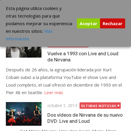
Saltar
The Borderline Music
Esta página utiliza cookies y
al
otras tecnologías para que
contenido
podamos mejorar su experiencia
Aceptar
Rechazar
Etiqueta:
Live and Loud
en nuestros sitios:
Más
Publicada
septiembre 4, 2019
información.
el
ÚLTIMAS NOTICIAS
Vuelve a 1993 con Live and Loud
de Nirvana.
Después de 26 años, la agrupación liderada por Kurt
Cobain subió a la plataforma YouTube el show Live and
Loud completo, el cual ofreció en diciembre de 1993 en el
Pier 48 en Seattle.
Leer más
Publicada
octubre 1, 2013
ÚLTIMAS NOTICIAS
el
Dos vídeos de Nirvana de su nuevo
DVD: Live and Loud